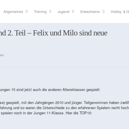
Allgemeines
Training
Jugend
Erwachsene
Hobby- & G
d 2. Teil – Felix und Milo sind neue
are
ngen 15 sind jetzt auch die anderen Altersklassen gespielt:
se) gespielt, mit den Jahrgängen 2010 und jünger. Teilgenommen haben zwölf
rfahrung und so waren die Unterschiede zu den erfahrenen Spielern recht hoch
e spielen noch in der Jungen 11-Klasse. Hier die TOP10: