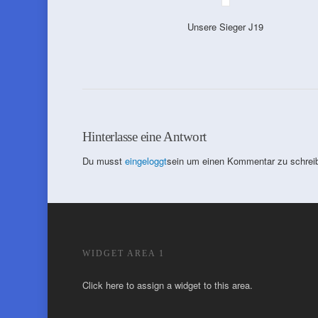
Unsere Sieger J19
Hinterlasse eine Antwort
Du musst
eingeloggt
sein um einen Kommentar zu schrei
WIDGET AREA 1
Click here to assign a widget to this area.