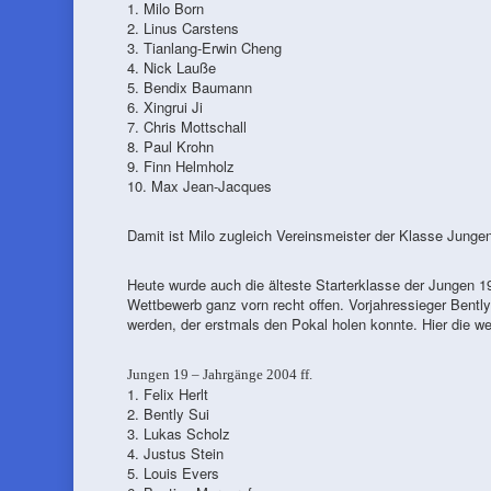
1. Milo Born
2. Linus Carstens
3. Tianlang-Erwin Cheng
4. Nick Lauße
5. Bendix Baumann
6. Xingrui Ji
7. Chris Mottschall
8. Paul Krohn
9. Finn Helmholz
10. Max Jean-Jacques
Damit ist Milo zugleich Vereinsmeister der Klasse Junge
Heute wurde auch die älteste Starterklasse der Jungen 1
Wettbewerb ganz vorn recht offen. Vorjahressieger Bentl
werden, der erstmals den Pokal holen konnte. Hier die we
Jungen 19 – Jahrgänge 2004 ff.
1. Felix Herlt
2. Bently Sui
3. Lukas Scholz
4. Justus Stein
5. Louis Evers