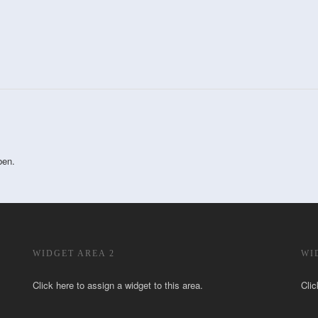
ben.
WIDGET AREA 2
WI
Click here to assign a widget to this area.
Clic