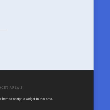
DGET AREA 3
k here to assign a widget to this area.