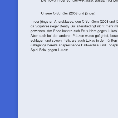
Die TOP3 in der Schüler-A-Klasse, Bastian vor Lo
Unsere C-Schüler (2008 und jünger)
In der jüngsten Altersklasse, den C-Schülern (2008 und j
da Vorjahressieger Bently Sui altersbedingt nicht mehr mi
gewinnen. Am Ende konnte sich Felix Herlt gegen Lukas S
Aber auch bei den anderen Plätzen wurde gefightet, beso
schlagen und sowohl Felix als auch Lukas in den fünften
Jahrgänge bereits ansprechende Ballwechsel und Topspin
Spiel Felix gegen Lukas: