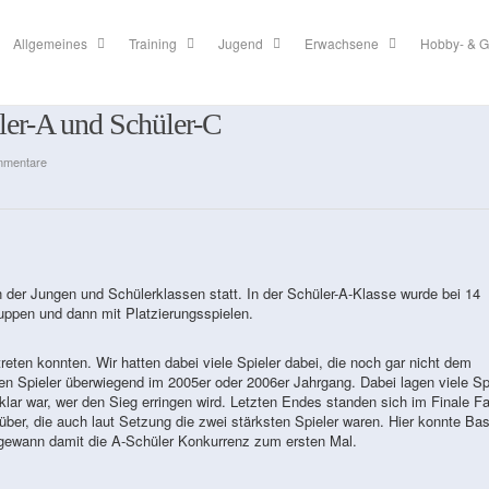
Allgemeines
Training
Jugend
Erwachsene
Hobby- & G
ler-A und Schüler-C
mmentare
der Jungen und Schülerklassen statt. In der Schüler-A-Klasse wurde bei 14
ppen und dann mit Platzierungsspielen.
reten konnten. Wir hatten dabei viele Spieler dabei, die noch gar nicht dem
en Spieler überwiegend im 2005er oder 2006er Jahrgang. Dabei lagen viele Sp
 klar war, wer den Sieg erringen wird. Letzten Endes standen sich im Finale Fa
ber, die auch laut Setzung die zwei stärksten Spieler waren. Hier konnte Bas
gewann damit die A-Schüler Konkurrenz zum ersten Mal.