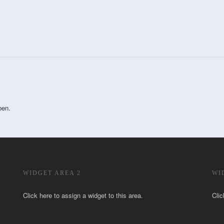
ben.
WIDGET AREA 2
WI
Click here to assign a widget to this area.
Clic