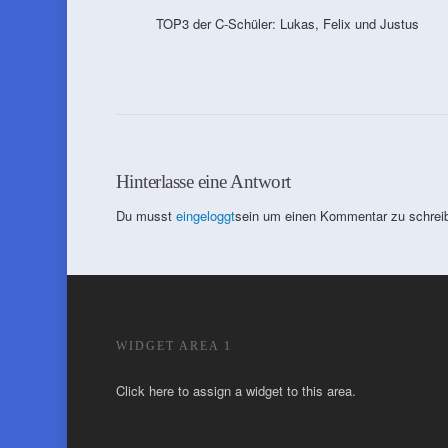
TOP3 der C-Schüler: Lukas, Felix und Justus
Hinterlasse eine Antwort
Du musst
eingeloggt
sein um einen Kommentar zu schrei
WIDGET AREA 1
Click here to assign a widget to this area.