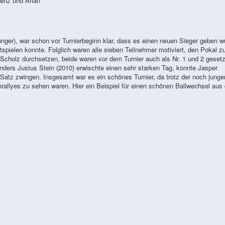
renz und Arian
ünger), war schon vor Turnierbeginn klar, dass es einen neuen Sieger geben w
tspielen konnte. Folglich waren alle sieben Teilnehmer motiviert, den Pokal z
cholz durchsetzen, beide waren vor dem Turnier auch als Nr. 1 und 2 gesetz
nders Justus Stein (2010) erwischte einen sehr starken Tag, konnte Jasper
 Satz zwingen. Insgesamt war es ein schönes Turnier, da trotz der noch junge
rallyes zu sehen waren. Hier ein Beispiel für einen schönen Ballwechsel aus