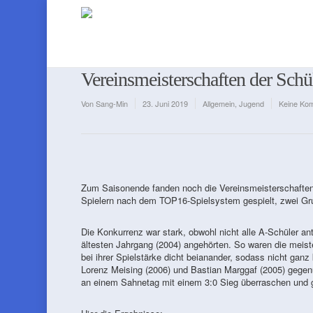
Vereinsmeisterschaften der Schü
Von
Sang-Min
23. Juni 2019
Allgemein
,
Jugend
Keine Ko
Zum Saisonende fanden noch die Vereinsmeisterschaften 
Spielern nach dem TOP16-Spielsystem gespielt, zwei Gru
Die Konkurrenz war stark, obwohl nicht alle A-Schüler ant
ältesten Jahrgang (2004) angehörten. So waren die meist
bei ihrer Spielstärke dicht beianander, sodass nicht ganz
Lorenz Meising (2006) und Bastian Marggaf (2005) gegenü
an einem Sahnetag mit einem 3:0 Sieg überraschen und 