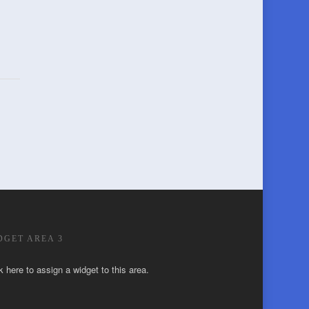
DGET AREA 3
k here to assign a widget to this area.