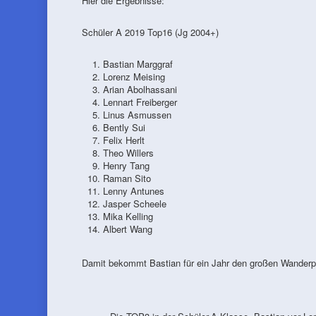
Hier die Ergebnisse:
Schüler A 2019 Top16 (Jg 2004+)
Bastian Marggraf
Lorenz Meising
Arian Abolhassani
Lennart Freiberger
Linus Asmussen
Bently Sui
Felix Herlt
Theo Willers
Henry Tang
Raman Sito
Lenny Antunes
Jasper Scheele
Mika Kelling
Albert Wang
Damit bekommt Bastian für ein Jahr den großen Wanderp