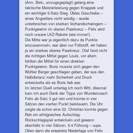
(Arm, Bein, umzugsgeplagt) gelang eine
taktische Meisterleistung gegen Knappek und
ein wichtiger 5-Satz-Sieg. Übles Geschiebe –
eines Angreifers nicht würdig – wurde
unterbrochen von starken Vorhandschwingern –
Punktgewinn im oberen Paarkreuz – Felix wird
noch unsere LKZ-Rakete (wie immer!).
Die Mitte war ja eigentlich dazu da Punkte
einzusammeln, war aber nur Füllstoff, wir haben
ja ein starkes oberes Paarkreuz. Olaf fand nicht
die richtigen Mittel gegen Louis, vor allem
fehlten die Mittel für einen direkten
Punktgewinn. Boris musste sich gegen den
Wühler Berger geschlagen geben, der aus den
Halbdistanz mehr Sicherheit und Druck
entwickelte als es Boris lieb war.
Im letzten Duell unterlag ich noch Witt, diesmal
kam ich auch Dank der Tipps von Wundercoach
Felix ab Satz 3 gut rein und konnte in vier
Sätzen den vierten Punkt beisteuern. Die Uhr
zeigte da schon eine 22. Christian konnte gegen
Reh ein erfolgreiches Aufschlag-
Rückschlagspiel entwickeln und gewann
ebenfalls in vier Sätzen. 5:4 Führung – uups.
Oben dann die erwartete Niederlage von Felix