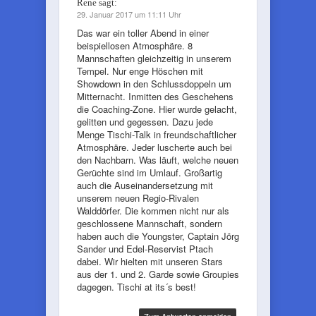
Rene
sagt:
29. Januar 2017 um 11:11 Uhr
Das war ein toller Abend in einer
beispiellosen Atmosphäre. 8
Mannschaften gleichzeitig in unserem
Tempel. Nur enge Höschen mit
Showdown in den Schlussdoppeln um
Mitternacht. Inmitten des Geschehens
die Coaching-Zone. Hier wurde gelacht,
gelitten und gegessen. Dazu jede
Menge Tischi-Talk in freundschaftlicher
Atmosphäre. Jeder luscherte auch bei
den Nachbarn. Was läuft, welche neuen
Gerüchte sind im Umlauf. Großartig
auch die Auseinandersetzung mit
unserem neuen Regio-Rivalen
Walddörfer. Die kommen nicht nur als
geschlossene Mannschaft, sondern
haben auch die Youngster, Captain Jörg
Sander und Edel-Reservist Ptach
dabei. Wir hielten mit unseren Stars
aus der 1. und 2. Garde sowie Groupies
dagegen. Tischi at its´s best!