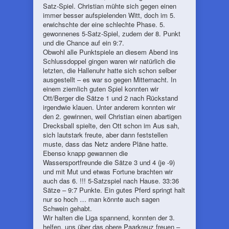
Satz-Spiel. Christian mühte sich gegen einen
immer besser aufspielenden Witt, doch im 5.
erwichschte der eine schlechte Phase. 5.
gewonnenes 5-Satz-Spiel, zudem der 8. Punkt
und die Chance auf ein 9:7.
Obwohl alle Punktspiele an diesem Abend ins
Schlussdoppel gingen waren wir natürlich die
letzten, die Hallenuhr hatte sich schon selber
ausgestellt – es war so gegen Mitternacht. In
einem ziemlich guten Spiel konnten wir
Ott/Berger die Sätze 1 und 2 nach Rückstand
irgendwie klauen. Unter anderem konnten wir
den 2. gewinnen, weil Christian einen abartigen
Drecksball spielte, den Ott schon im Aus sah,
sich lautstark freute, aber dann feststellen
muste, dass das Netz andere Pläne hatte.
Ebenso knapp gewannen die
Wassersportfreunde die Sätze 3 und 4 (je -9)
und mit Mut und etwas Fortune brachten wir
auch das 6. !!! 5-Satzspiel nach Hause. 33:36
Sätze – 9:7 Punkte. Ein gutes Pferd springt halt
nur so hoch … man könnte auch sagen
Schwein gehabt.
Wir halten die Liga spannend, konnten der 3.
helfen, uns über das obere Paarkreuz freuen –