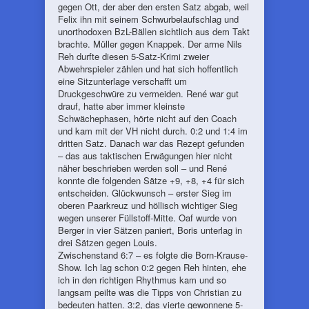
gegen Ott, der aber den ersten Satz abgab, weil
Felix ihn mit seinem Schwurbelaufschlag und
unorthodoxen BzL-Bällen sichtlich aus dem Takt
brachte. Müller gegen Knappek. Der arme Nils
Reh durfte diesen 5-Satz-Krimi zweier
Abwehrspieler zählen und hat sich hoffentlich
eine Sitzunterlage verschafft um
Druckgeschwüre zu vermeiden. René war gut
drauf, hatte aber immer kleinste
Schwächephasen, hörte nicht auf den Coach
und kam mit der VH nicht durch. 0:2 und 1:4 im
dritten Satz. Danach war das Rezept gefunden
– das aus taktischen Erwägungen hier nicht
näher beschrieben werden soll – und René
konnte die folgenden Sätze +9, +8, +4 für sich
entscheiden. Glückwunsch – erster Sieg im
oberen Paarkreuz und höllisch wichtiger Sieg
wegen unserer Füllstoff-Mitte. Oaf wurde von
Berger in vier Sätzen paniert, Boris unterlag in
drei Sätzen gegen Louis.
Zwischenstand 6:7 – es folgte die Born-Krause-
Show. Ich lag schon 0:2 gegen Reh hinten, ehe
ich in den richtigen Rhythmus kam und so
langsam peilte was die Tipps von Christian zu
bedeuten hatten. 3:2, das vierte gewonnene 5-