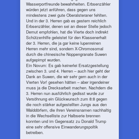
Wasserportfreunde bewahrheiten. Erbsenzähler
würden jetzt anführen, dass gegen uns
mindestens zwei gute Oberalsteraner fehlten.
Und in der 3. Herren gab es gestern reichlich
Erbsenzähler, denen sei an dieser Stelle jedoch
Demut empfohlen, hat die Vierte doch indirekt
Schützenhilfe geleistet für den Klassenerhalt
der 3. Herren, die ja gar keine lupenreinen
Herren mehr sind, sondern X-Chromosomal
durch die chinesische Noppengranate Suwen
aufgepimpt wurden.
Ein Novum: Es gab keinerlei Ersatzgestellung
zwischen 3. und 4. Herren – auch hier geht der
Dank an Suwen, die wir sehr gern auch in der
Vierten Vor! gesehen hätten – aber irgendeiner
muss ja die Drecksarbeit machen. Nachdem die
3. Herren nun ausführlich gedisst wurde zur
Versöhnung ein Glückwunsch zum 8:8 gegen
die noch stärker aufgestellten Jungs aus den
Walddörfern, die ihren Vereinsnamen nachhaltig
in die Wechselliste zur Halbserie brennen
konnten und im Gegensatz zu Donald Trump
eine sehr offensive Einwanderungspoltik
betreiben.