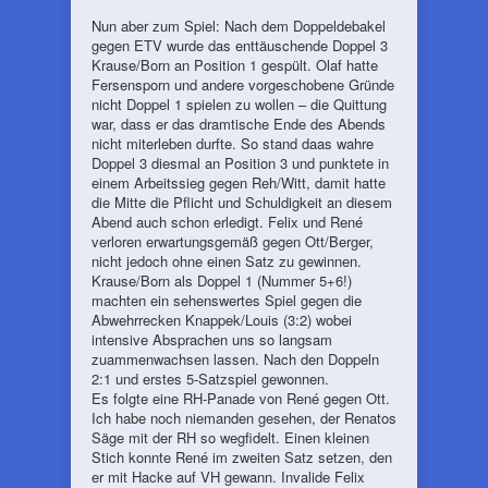
Nun aber zum Spiel: Nach dem Doppeldebakel
gegen ETV wurde das enttäuschende Doppel 3
Krause/Born an Position 1 gespült. Olaf hatte
Fersensporn und andere vorgeschobene Gründe
nicht Doppel 1 spielen zu wollen – die Quittung
war, dass er das dramtische Ende des Abends
nicht miterleben durfte. So stand daas wahre
Doppel 3 diesmal an Position 3 und punktete in
einem Arbeitssieg gegen Reh/Witt, damit hatte
die Mitte die Pflicht und Schuldigkeit an diesem
Abend auch schon erledigt. Felix und René
verloren erwartungsgemäß gegen Ott/Berger,
nicht jedoch ohne einen Satz zu gewinnen.
Krause/Born als Doppel 1 (Nummer 5+6!)
machten ein sehenswertes Spiel gegen die
Abwehrrecken Knappek/Louis (3:2) wobei
intensive Absprachen uns so langsam
zuammenwachsen lassen. Nach den Doppeln
2:1 und erstes 5-Satzspiel gewonnen.
Es folgte eine RH-Panade von René gegen Ott.
Ich habe noch niemanden gesehen, der Renatos
Säge mit der RH so wegfidelt. Einen kleinen
Stich konnte René im zweiten Satz setzen, den
er mit Hacke auf VH gewann. Invalide Felix