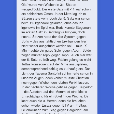
Olaf wurde von Wieben in 3:1 Sätzen
weggedrückt. Der erste Satz mit -11 war schon
ein schlechtes Omen. In der Mitte lag ich in
Sätzen stets vorn, doch der 5. Satz war schon
beim 1:5 irgendwie gelaufen, ohne das ich
irgendwie im Spiel war. Boris konnte Stegemann
im ersten Satz in Bedrängnis bringen, doch
nach 2 Sätzen hatte der das System gegen
Boris – das aus taktischen Erwägungen hier
nicht weiter ausgeführt werden soll – raus. Xi
Min machte ein gutes Spiel gegen Abert. Beide
zogen munter Toppi gegen Toppi. Auch hier war
der 5. Satz zu früh weg. Fabian gelang es nicht
Tuttas konsequent auf der Mitte anzuspielen,
dementsprechend schlug es zu häufig ein. Das
Licht der Taverna Santorini schimmerte schon in
unseren Augen, doch vorher musste Christian
noch gegen Wieben den letzten Punkt lassen.
In der nächsten Woche geht es gegen Bergedorf
– die Aussicht auf das Meram ist eine kleine
Entschädigung für ein Spiel in der Woche. Da
lacht auch die 3. Herren, denn die brauchen
schon wieder Ersatz gegen ETV am Freitag.
Glückwunsch zum Sieg gegen Bergedorf! am