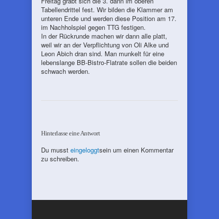
Freitag gräbt sich die 3. dann im oberen
Tabellendrittel fest. Wir bilden die Klammer am
unteren Ende und werden diese Position am 17.
im Nachholspiel gegen TTG festigen.
In der Rückrunde machen wir dann alle platt,
weil wir an der Verpflichtung von Oli Alke und
Leon Abich dran sind. Man munkelt für eine
lebenslange BB-Bistro-Flatrate sollen die beiden
schwach werden.
Hinterlasse eine Antwort
Du musst
eingeloggt
sein um einen Kommentar
zu schreiben.