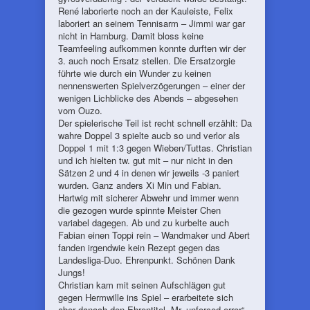
René laborierte noch an der Kauleiste, Felix
laboriert an seinem Tennisarm – Jimmi war gar
nicht in Hamburg. Damit bloss keine
Teamfeeling aufkommen konnte durften wir der
3. auch noch Ersatz stellen. Die Ersatzorgie
führte wie durch ein Wunder zu keinen
nennenswerten Spielverzögerungen – einer der
wenigen Lichblicke des Abends – abgesehen
vom Ouzo.
Der spielerische Teil ist recht schnell erzählt: Da
wahre Doppel 3 spielte aucb so und verlor als
Doppel 1 mit 1:3 gegen Wieben/Tuttas. Christian
und ich hielten tw. gut mit – nur nicht in den
Sätzen 2 und 4 in denen wir jeweils -3 paniert
wurden. Ganz anders Xi Min und Fabian.
Hartwig mit sicherer Abwehr und immer wenn
die gezogen wurde spinnte Meister Chen
variabel dagegen. Ab und zu kurbelte auch
Fabian einen Toppi rein – Wandmaker und Abert
fanden irgendwie kein Rezept gegen das
Landesliga-Duo. Ehrenpunkt. Schönen Dank
Jungs!
Christian kam mit seinen Aufschlägen gut
gegen Hermwille ins Spiel – erarbeitete sich
aber danach den Ehrentitel „Mr. unforced error“.