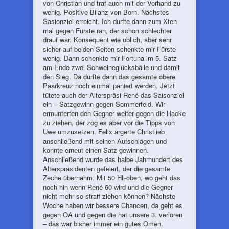
von Christian und traf auch mit der Vorhand zu
wenig. Positive Bilanz von Born. Nächstes
Sasionziel erreicht. Ich durfte dann zum Xten
mal gegen Fürste ran, der schon schlechter
drauf war. Konsequent wie üblich, aber sehr
sicher auf beiden Seiten schenkte mir Fürste
wenig. Dann schenkte mir Fortuna im 5. Satz
am Ende zwei Schweineglücksbälle und damit
den Sieg. Da durfte dann das gesamte obere
Paarkreuz noch einmal paniert werden. Jetzt
tütete auch der Alterspräsi René das Saisonziel
ein – Satzgewinn gegen Sommerfeld. Wir
ermunterten den Gegner weiter gegen die Hacke
zu ziehen, der zog es aber vor die Tipps von
Uwe umzusetzen. Felix ärgerte Christlieb
anschließend mit seinen Aufschlägen und
konnte erneut einen Satz gewinnen.
Anschließend wurde das halbe Jahrhundert des
Alterspräsidenten gefeiert, der die gesamte
Zeche übernahm. Mit 50 HL-oben, wo geht das
noch hin wenn René 60 wird und die Gegner
nicht mehr so straff ziehen können? Nächste
Woche haben wir bessere Chancen, da geht es
gegen OA und gegen die hat unsere 3. verloren
– das war bisher immer ein gutes Omen.