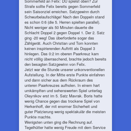
Sommerfeld an Felix: DU spielst oben? Zur
Strafe sollte Felix bereits gegen Sommerfeld
sein Saisonziel erreichen. Satzgewinn durch
Schwurbelaufschläge! Nach den Doppeln stand
es schon 0:6 (die 5. Herren spielten parallel).
Nicht weniger als 50 Minuten dauerte die
Schlacht Doppel 2 gegen Doppel 1. Der 2. Satz
ging -20 weg! Das überforderte sogar das
Zählgerät. Auch Christian und Tom konnten
keinen inspirierenden Auftritt als Doppel 3
hinlegen. Das 0:2 im oberen Paarkreuz kam
nicht völlig überraschend, brachte jedoch bereits
den besagten Satzgewinn von Felix.
Jetzt war die Stunde unserer unkonventionellen
Aufstellung. In der Mitte erste Punkte einfahren
und dann sicher aus dem Rückraum des
unteren Paarkreuzes aufholen. In einem hart
umkämpften und sehenswerten Spiel unterlag
Oleynikov erst im 5. Satz Mavrak. Boris hatte
wenig Chance gegen das trockene Spiel von
Herkenhoff, der mit enormer Sicherheit und
guter Platzierung wenig spektakulär die meisten
Punkte machte.
Wenigsten unten ging die Rechnung auf.
Tegelhütter hatte wenig Freude mit dem Service