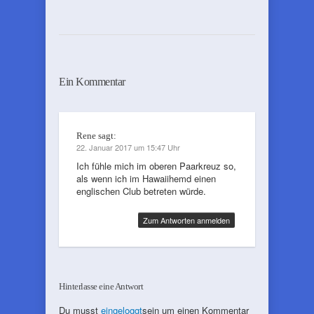
Ein Kommentar
Rene
sagt:
22. Januar 2017 um 15:47 Uhr
Ich fühle mich im oberen Paarkreuz so,
als wenn ich im Hawaiihemd einen
englischen Club betreten würde.
Zum Antworten anmelden
Hinterlasse eine Antwort
Du musst
eingeloggt
sein um einen Kommentar