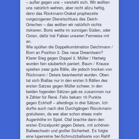
– außer gegen uns – versteht sich. Wir wollten
uns natürlich wehren, aber nicht allzu heftig,
denn das Rückmann-Orakel prophezeite
vorgezogenen Dienstschluss des Deich-
Griechen – das wollten wir natürlich nichts
riskieren. Boris weilte im sonnigen Süden, oder
Osten, dafür trat Fabian unseren Fernreise mit
an.
Wie spülten die Doppelkombination Deichmann /
Born an Position 3. Das neue Dreamteam?
Klarer Sieg gegen Doppel 3. Müller / Hartwig
wurden fein säuberlich paniert, Baum / Krause
spielten zwar gute Bälle, die jedoch trocken von
Rückmann / Deters beantwortet wurden. Oben
tat sich Biallas nur in den ersten 5 Bällen des
ersten Satzes gegen Müller schwer, in den
beiden fogenden Sätzen gab es zusammen nur
9 Zähler für René. Felix bekam 10 Punkte
gegen Eckhoff – allerdings in drei Sätzen. Ich
durfte auch nach drei Durchgängen Rüxckmann
gratulieren, da war aber schon etwas mehr
Augenhöhe im Spiel. Olaf brachte dann den
ersten Einzelpunkt gegen Deters, mit schönen
Ballwechseln und großer Sicherheit. Es folgte
eine lupenreine 5er-Schmutzballserie von Rahlf