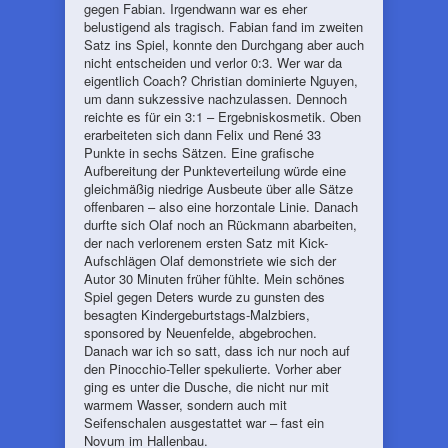
gegen Fabian. Irgendwann war es eher
belustigend als tragisch. Fabian fand im zweiten
Satz ins Spiel, konnte den Durchgang aber auch
nicht entscheiden und verlor 0:3. Wer war da
eigentlich Coach? Christian dominierte Nguyen,
um dann sukzessive nachzulassen. Dennoch
reichte es für ein 3:1 – Ergebniskosmetik. Oben
erarbeiteten sich dann Felix und René 33
Punkte in sechs Sätzen. Eine grafische
Aufbereitung der Punkteverteilung würde eine
gleichmäßig niedrige Ausbeute über alle Sätze
offenbaren – also eine horzontale Linie. Danach
durfte sich Olaf noch an Rückmann abarbeiten,
der nach verlorenem ersten Satz mit Kick-
Aufschlägen Olaf demonstriete wie sich der
Autor 30 Minuten früher fühlte. Mein schönes
Spiel gegen Deters wurde zu gunsten des
besagten Kindergeburtstags-Malzbiers,
sponsored by Neuenfelde, abgebrochen.
Danach war ich so satt, dass ich nur noch auf
den Pinocchio-Teller spekulierte. Vorher aber
ging es unter die Dusche, die nicht nur mit
warmem Wasser, sondern auch mit
Seifenschalen ausgestattet war – fast ein
Novum im Hallenbau.