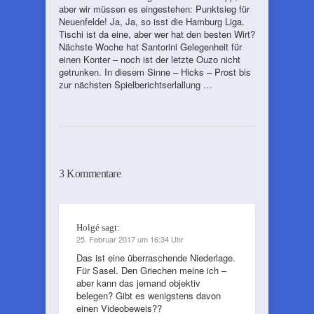
aber wir müssen es eingestehen: Punktsieg für
Neuenfelde! Ja, Ja, so isst die Hamburg Liga.
Tischi ist da eine, aber wer hat den besten Wirt?
Nächste Woche hat Santorini Gelegenheit für
einen Konter – noch ist der letzte Ouzo nicht
getrunken. In diesem Sinne – Hicks – Prost bis
zur nächsten Spielberichtserlallung …
3 Kommentare
Holgé
sagt:
25. Februar 2017 um 16:34 Uhr
Das ist eine überraschende Niederlage.
Für Sasel. Den Griechen meine ich –
aber kann das jemand objektiv
belegen? Gibt es wenigstens davon
einen Videobeweis??