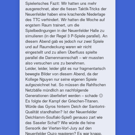
Spielerisches Fazit: Wir hatten uns mehr
ausgerechnet, aber die fiesen Taktik-Tricks der
Neuenfelder haben eine krachende Niederlage
des TTC verhindert. Wir hatten die Woche auf
engstem Raum trainert, um die
Spielbedingungen in der Neuenfelder Halle zu
simulieren (in der Regel 3 P-Spiele parallel). An
diesem Abend gab es jedoch nur zwei Spiele
und auf Raumdeckung waren wir nicht
eingestellt und zu allem Überfluss spielte
parallel die Damenmannschaft – wir mussten
also versuchen uns zu benehmen.
Leider, leider, leider gibt es nur fragmentarisch
bewegte Bilder von diesem Abend, da der
Kollege Nguyen nur seine eigenen Spiele
aufgezeichnet hat. So müssen die Rahlfschen
Netzbälle mündlich an nachfolgende
Generationen überliefert werden – schade 🙂
Es folgte der Kampf der Griechen-Titanen.
Würde das Gyros hinterm Deich der Santorini-
Qualität standhalten? Ist der Neuenfelder
Deichlamm-Souflaki-Spieß genauso zart wie
das Saseler Schaf? Wie würde die feine
Sensorik der Vierten-Vor!-Jury auf den
Neuenfelder Ouzo reagieren? Es war knapp,