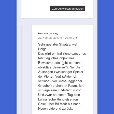
Zum Antworten anmelden
tomkrause
sagt:
25. Februar 2017 um 20:45 Uhr
Sehr geehrter Staatsanwal
Holgé.
Das wird ein Indizienprozess, es
fehlt jegliches objektives
Beweismaterial (gibt es nicht
objektive Beweise?). Nur die
Aussagen zwielichtiger Spieler
der Vierten Vor! („Alder ich
schwör – voll krass legger der
Grieche“) stehen im Raum. Ich
schlage einen Ortstermin vor.
Und zwar an einem Tag eine
kulinarische Rundreise von
Sasel über Billstedt bis nach
Neuenfelde und zurück.