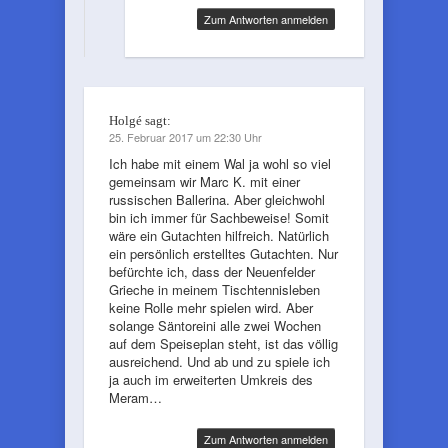
Zum Antworten anmelden
Holgé
sagt:
25. Februar 2017 um 22:30 Uhr
Ich habe mit einem Wal ja wohl so viel
gemeinsam wir Marc K. mit einer
russischen Ballerina. Aber gleichwohl
bin ich immer für Sachbeweise! Somit
wäre ein Gutachten hilfreich. Natürlich
ein persönlich erstelltes Gutachten. Nur
befürchte ich, dass der Neuenfelder
Grieche in meinem Tischtennisleben
keine Rolle mehr spielen wird. Aber
solange Säntoreini alle zwei Wochen
auf dem Speiseplan steht, ist das völlig
ausreichend. Und ab und zu spiele ich
ja auch im erweiterten Umkreis des
Meram…
Zum Antworten anmelden