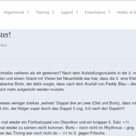
Allgemeines
Training
Jugend
Erwachsene
Hobby- & G
ter!
tare
chneller verlieren als wir gewinnen? Nach dem Aufstellungsroulette in der 3. m
n und einem Grand mit Vieren bei Neuenfelde war klar, dass die 3. eine Kla
mebacker Boris, der dafür sorgte, dass nach dem Ausfall von Paddy Blau – die
 noch mehr aufgerückt werden musste.
n etwas weniger starkes „wahres“ Doppel drei an zwei (Olaf und Boris), dass mi
d Jim, der Holger super durch das Doppel 3 zog. 3:0 nach den Dopeln!!!
 mal wieder ein Fünfsatzspiel von Oleynikov und ein knapper 5. Satz +11.
al wieder zu seinem recht kommen. Boris – noch nicht im Rhythmus – ging
ber das Timing war noch nicht da – -11 im 5. gegen Fritsche.