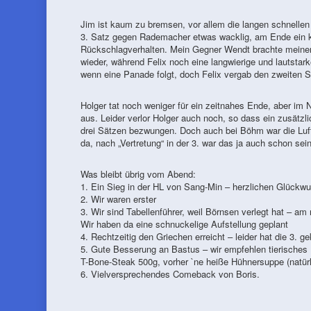
Jim ist kaum zu bremsen, vor allem die langen schnellen
3. Satz gegen Rademacher etwas wacklig, am Ende ein kla
Rückschlagverhalten. Mein Gegner Wendt brachte meinen 
wieder, während Felix noch eine langwierige und lautst
wenn eine Panade folgt, doch Felix vergab den zweiten S
Holger tat noch weniger für ein zeitnahes Ende, aber im
aus. Leider verlor Holger auch noch, so dass ein zusätzli
drei Sätzen bezwungen. Doch auch bei Böhm war die Luft
da, nach „Vertretung“ in der 3. war das ja auch schon sei
Was bleibt übrig vom Abend:
1. Ein Sieg in der HL von Sang-Min – herzlichen Glückw
2. Wir waren erster
3. Wir sind Tabellenführer, weil Börnsen verlegt hat –
Wir haben da eine schnuckelige Aufstellung geplant
4. Rechtzeitig den Griechen erreicht – leider hat die 3. ge
5. Gute Besserung an Bastus – wir empfehlen tierisches
T-Bone-Steak 500g, vorher `ne heiße Hühnersuppe (natür
6. Vielversprechendes Comeback von Boris.