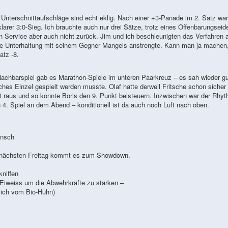
 Unterschnittaufschläge sind echt eklig. Nach einer +3-Panade im 2. Satz war
rer 3:0-Sieg. Ich brauchte auch nur drei Sätze, trotz eines Offenbarungseid
Service aber auch nicht zurück. Jim und ich beschleunigten das Verfahren 
arke Unterhaltung mit seinem Gegner Mangels anstrengte. Kann man ja machen
atz -8.
 Nachbarspiel gab es Marathon-Spiele im unteren Paarkreuz – es sah wieder gu
ches Einzel gespielt werden musste. Olaf hatte derweil Fritsche schon sicher 
 raus und so konnte Boris den 9. Punkt beisteuern. Inzwischen war der Rhy
n 4. Spiel an dem Abend – konditionell ist da auch noch Luft nach oben.
unsch
 am nächsten Freitag kommt es zum Showdown.
kniffen
 Eiweiss um die Abwehrkräfte zu stärken –
lich vom Bio-Huhn)