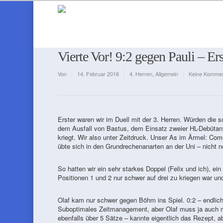
Vierte Vor! 9:2 gegen Pauli – Ers
Von
14. Februar 2016
4. Herren
,
Allgemein
Keine Kommen
Erster waren wir im Duell mit der 3. Herren. Würden die s
dem Ausfall von Bastus, dem Einsatz zweier HL-Debütante
kriegt. Wir also unter Zeitdruck. Unser As im Ärmel: Co
übte sich in den Grundrechenanarten an der Uni – nicht
So hatten wir ein sehr starkes Doppel (Felix und ich), ei
Positionen 1 und 2 nur schwer auf drei zu kriegen war un
Olaf kam nur schwer gegen Böhm ins Spiel. 0:2 – endlich
Suboptimales Zeitmanagement, aber Olaf muss ja auch m
ebenfalls über 5 Sätze – kannte eigentlich das Rezept, a