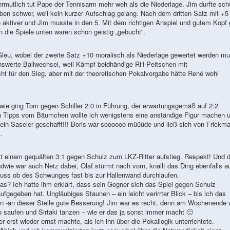
ermutlich tut Pape der Tennisarm mehr weh als die Niederlage. Jim durfte sch
en schwer, weil kein kurzer Aufschlag gelang. Nach dem dritten Satz mit +5
 aktiver und Jim musste in den 5. Mit dem richtigen Anspiel und gutem Kopf 
die Spiele unten waren schon geistig „gebucht“.
Gleu, wobei der zweite Satz +10 moralisch als Niederlage gewertet werden m
nswerte Ballwechsel, weil Kämpf beidhändige RH-Peitschen mit
ht für den Sieg, aber mit der theoretischen Pokalvorgabe hätte René wohl
wie ging Tom gegen Schiller 2:0 in Führung, der erwartungsgemäß auf 2:2
en Tipps vom Bäumchen wollte ich wenigstens eine anständige Figur machen 
ein Saseler geschafft!!! Boris war soooooo müüüde und ließ sich von Frickm
.
mit einem gequälten 3:1 gegen Schulz zum LKZ-Ritter aufstieg. Respekt! Und 
ndwie war auch Netz dabei, Olaf stürmt nach vorn, knallt das Ding ebenfalls a
uss ob des Schwunges fast bis zur Hallenwand durchlaufen.
? Ich hatte ihm erklärt, dass sein Gegner sich das Spiel gegen Schulz
fgegeben hat. Ungläubiges Staunen – ein leicht verirrter Blick – bis ich das
en -an dieser Stelle gute Besserung! Jim war es recht, denn am Wochenende 
saufen und Sirtaki tanzen – wie er das ja sonst immer macht 🙂
r erst wieder ernst machte, als ich ihn über die Pokallogik unterrichtete.