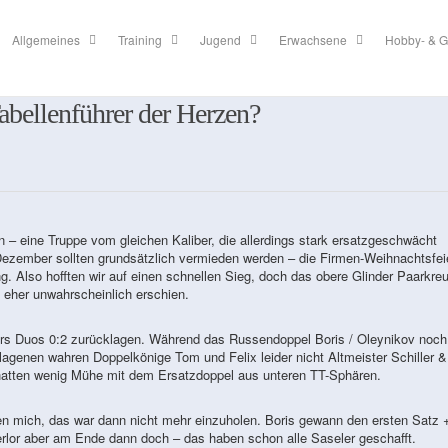
Allgemeines
Training
Jugend
Erwachsene
Hobby- & G
abellenführer der Herzen?
 – eine Truppe vom gleichen Kaliber, die allerdings stark ersatzgeschwächt
ezember sollten grundsätzlich vermieden werden – die Firmen-Weihnachtsfei
 Also hofften wir auf einen schnellen Sieg, doch das obere Glinder Paarkre
eher unwahrscheinlich erschien.
rs Duos 0:2 zurücklagen. Während das Russendoppel Boris / Oleynikov noch
lagenen wahren Doppelkönige Tom und Felix leider nicht Altmeister Schiller 
hatten wenig Mühe mit dem Ersatzdoppel aus unteren TT-Sphären.
en mich, das war dann nicht mehr einzuholen. Boris gewann den ersten Satz 
verlor aber am Ende dann doch – das haben schon alle Saseler geschafft.