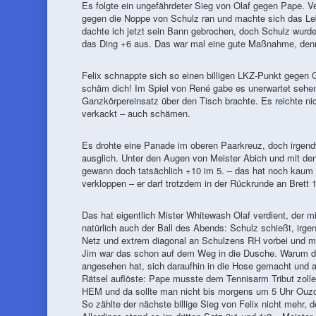
Es folgte ein ungefährdeter Sieg von Olaf gegen Pape. V
gegen die Noppe von Schulz ran und machte sich das Leb
dachte ich jetzt sein Bann gebrochen, doch Schulz wurde
das Ding +6 aus. Das war mal eine gute Maßnahme, denn 
Felix schnappte sich so einen billigen LKZ-Punkt gegen 
schäm dich! Im Spiel von René gabe es unerwartet sehe
Ganzkörpereinsatz über den Tisch brachte. Es reichte nic
verkackt – auch schämen.
Es drohte eine Panade im oberen Paarkreuz, doch irgend
ausglich. Unter den Augen von Meister Abich und mit d
gewann doch tatsächlich +10 im 5. – das hat noch kaum 
verkloppen – er darf trotzdem in der Rückrunde an Brett 1
Das hat eigentlich Mister Whitewash Olaf verdient, der 
natürlich auch der Ball des Abends: Schulz schießt, irge
Netz und extrem diagonal an Schulzens RH vorbei und m
Jim war das schon auf dem Weg in die Dusche. Warum das
angesehen hat, sich daraufhin in die Hose gemacht und au
Rätsel auflöste: Pape musste dem Tennisarm Tribut zoll
HEM und da sollte man nicht bis morgens um 5 Uhr Ouzo 
So zählte der nächste billige Sieg von Felix nicht mehr, de