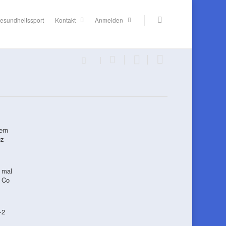
esundheitssport
Kontakt
Anmelden
ern
uz
 mal
& Co
+2