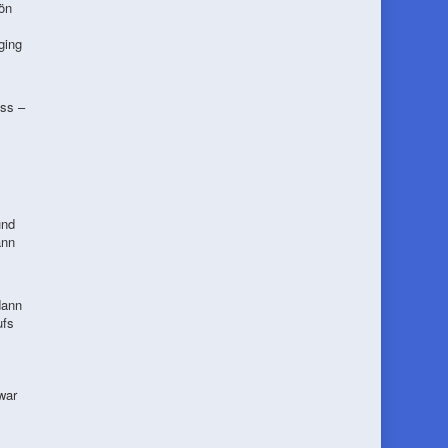
ön
ging
uss –
und
ann
dann
ufs
war