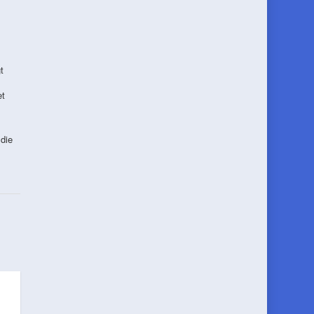
t
et
die