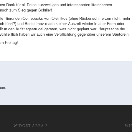
n Dank für all Deine kurzweiligen und interessanten literarischen
nsch zum Sieg gegen Schiller!
ale Hinrunden-Comebacks von Oleinikov (ohne Rückenschmerzen nicht mehr
 führt?) und Borissimov (nach kleiner Auszeit wieder in alter Form oder
lt in den Aufstiegsstrudel geraten, was nicht geplant war. Hauptsache die
chließlich haben wir auch eine Verpflichtung gegenüber unserem Säntoreini.
am Freitag!
ben.
WIDGET AREA 2
WI