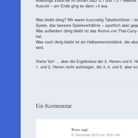
Allerdings stand es im dritten Satz 0:1 und 1:2 – Meiste
Auszeit – am Ende ging es dann +3 aus.
Was bleibt übrig? Wir waren kurzzeitig Tabellenführer – 
Spiele, das bessere Spieleverhältnis – sportlich aber geg
Was außerdem übrig bleibt ist das Aroma von Thai-Curry-
hat.
Was noch übrig bleibt ist ein Halbserienrückblick, der abe
wird.
Vierte Vor! … aber die Ergebnisse der 3. Herren und 5. 
1. und 2. Herren nicht aufsteigen, die 3.,4. und 5. aber 
Ein Kommentar
Rene
sagt:
6. Dezember 2015 um 18:51 Uhr