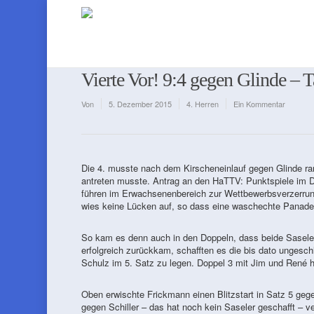
Vierte Vor! 9:4 gegen Glinde – T
Von
5. Dezember 2015
4. Herren
Ein Kommentar
Die 4. musste nach dem Kirscheneinlauf gegen Glinde ran
antreten musste. Antrag an den HaTTV: Punktspiele im D
führen im Erwachsenenbereich zur Wettbewerbsverzerrung.
wies keine Lücken auf, so dass eine waschechte Panade 
So kam es denn auch in den Doppeln, dass beide Sasele
erfolgreich zurückkam, schafften es die bis dato ungesch
Schulz im 5. Satz zu legen. Doppel 3 mit Jim und René 
Oben erwischte Frickmann einen Blitzstart in Satz 5 geg
gegen Schiller – das hat noch kein Saseler geschafft – 