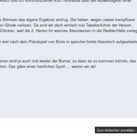
r Abich und ich kommunizierten kurz nonverbal über die Notwendigkeit einer
bis Börnsen das eigene Ergebnis eintrug. Die haben, wegen zweier kampfloser
en Glinde verloren. Da sind wir doch einfach mal Tabellenführer der Herzen.
Chicken, weil die 2. Herren ihr warmes Abendessen in die Redder-Halle verleg
r erst nach dem Pokalspiel von Boris in epischer breite literarisch aufgearbeit
Herren sind ja auch mal wieder der Burner, so dass es so kommen könnte, das 
schon. Das gäbe einen herrlichen Spott … warten wir ab!
Zum Antworten anmelden