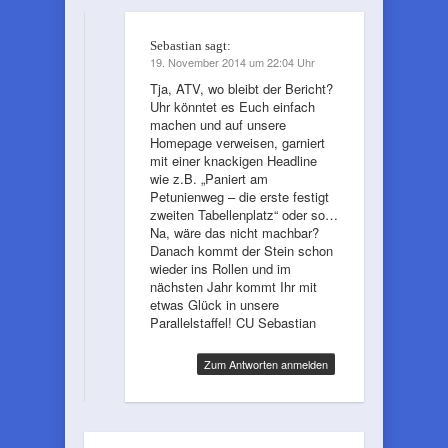
Sebastian
sagt:
19. November 2014 um 22:04 Uhr
Tja, ATV, wo bleibt der Bericht?
Uhr könntet es Euch einfach
machen und auf unsere
Homepage verweisen, garniert
mit einer knackigen Headline
wie z.B. „Paniert am
Petunienweg – die erste festigt
zweiten Tabellenplatz“ oder so…
Na, wäre das nicht machbar?
Danach kommt der Stein schon
wieder ins Rollen und im
nächsten Jahr kommt Ihr mit
etwas Glück in unsere
Parallelstaffel! CU Sebastian
Zum Antworten anmelden