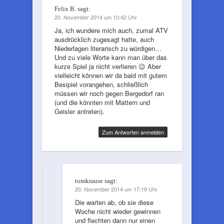
Felix B.
sagt:
20. November 2014 um 10:42 Uhr
Ja, ich wundere mich auch, zumal ATV
ausdrücklich zugesagt hatte, auch
Niederlagen literarisch zu würdigen…
Und zu viele Worte kann man über das
kurze Spiel ja nicht verlieren 😉 Aber
vielleicht können wir da bald mit gutem
Besipiel vorangehen, schließlich
müssen wir noch gegen Bergedorf ran
(und die könnten mit Mattern und
Geisler antreten).
Zum Antworten anmelden
tomkrause
sagt:
20. November 2014 um 17:19 Uhr
Die warten ab, ob sie diese
Woche nicht wieder gewinnen
und flechten dann nur einen