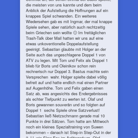
die meisten von uns kannte und dem beim
Anblick der Aufstellung die Hoffnungen auf ein
knappes Spiel schwanden. Ein weiteres
Wiedersehen gab es mit Ingmar, der mal knappe
Spiele sehen, aber natürlich auch rechtzeitig
beim Griechen sein wollte 🙂 Im freitäglichen
Trash-Talk über Mail hatten wir uns auf eine
etwas unkoventionelle Doppelaufstellung
geeinigt. Sebastian glaubte mit Holger an der
Seite auch das ungeschlagene Doppel 1 von
ATV zu legen. Mit Tom und Felix als Doppel 1
blieb für Boris und Oleinikov schon rein
rechnerisch nur Doppel 3. Bastus machte sein
Versprechen wahr. Holger spielte dabei völlig
befreit auf und hatte endlich mal einen Partner
auf Augenhöhe. Tom und Felix gaben einen
Satz ab, was angesichts des Endergebnisses
als echter Tiefpunkt zu werten ist. Olaf und
Boris gewannen souverän und so folgten auf
Doppel 1 sechs Spiele ohne Satzverlust!
Sebastian ließ Nietzschmann gerade mal 10
Punkte in drei Sätzen. Tom hatte am Mittwoch
noch ein kleines Spezialtraining von Suwen
bekommen – danach ist Step-in Step-Out in der
2. LL wie Slow-Fox im Anfängerkurs. Olaf