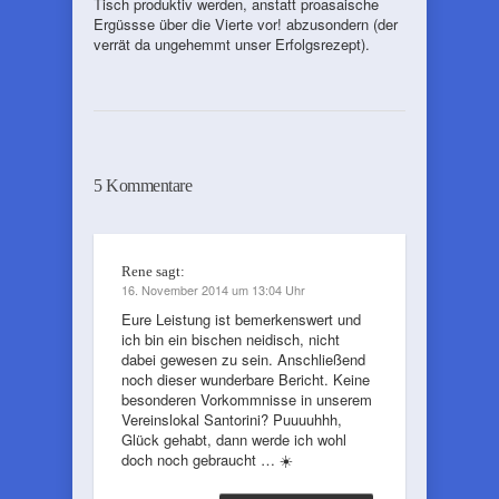
Tisch produktiv werden, anstatt proasaische
Ergüssse über die Vierte vor! abzusondern (der
verrät da ungehemmt unser Erfolgsrezept).
5 Kommentare
Rene
sagt:
16. November 2014 um 13:04 Uhr
Eure Leistung ist bemerkenswert und
ich bin ein bischen neidisch, nicht
dabei gewesen zu sein. Anschließend
noch dieser wunderbare Bericht. Keine
besonderen Vorkommnisse in unserem
Vereinslokal Santorini? Puuuuhhh,
Glück gehabt, dann werde ich wohl
doch noch gebraucht … ☀️