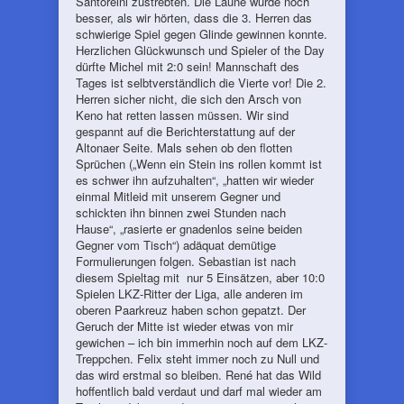
Santoreini zustrebten. Die Laune wurde noch
besser, als wir hörten, dass die 3. Herren das
schwierige Spiel gegen Glinde gewinnen konnte.
Herzlichen Glückwunsch und Spieler of the Day
dürfte Michel mit 2:0 sein! Mannschaft des
Tages ist selbtverständlich die Vierte vor! Die 2.
Herren sicher nicht, die sich den Arsch von
Keno hat retten lassen müssen. Wir sind
gespannt auf die Berichterstattung auf der
Altonaer Seite. Mals sehen ob den flotten
Sprüchen („Wenn ein Stein ins rollen kommt ist
es schwer ihn aufzuhalten“, „hatten wir wieder
einmal Mitleid mit unserem Gegner und
schickten ihn binnen zwei Stunden nach
Hause“, „rasierte er gnadenlos seine beiden
Gegner vom Tisch“) adäquat demütige
Formulierungen folgen. Sebastian ist nach
diesem Spieltag mit nur 5 Einsätzen, aber 10:0
Spielen LKZ-Ritter der Liga, alle anderen im
oberen Paarkreuz haben schon gepatzt. Der
Geruch der Mitte ist wieder etwas von mir
gewichen – ich bin immerhin noch auf dem LKZ-
Treppchen. Felix steht immer noch zu Null und
das wird erstmal so bleiben. René hat das Wild
hoffentlich bald verdaut und darf mal wieder am