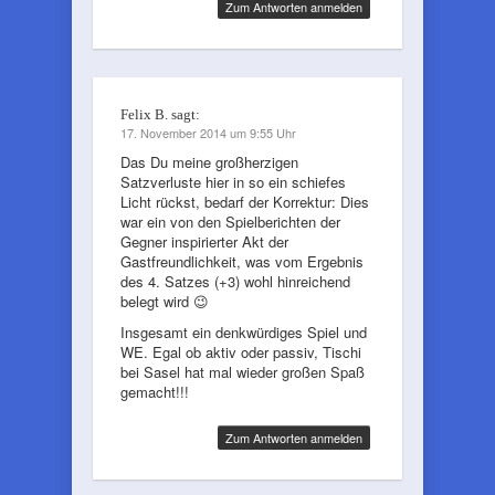
Zum Antworten anmelden
Felix B.
sagt:
17. November 2014 um 9:55 Uhr
Das Du meine großherzigen
Satzverluste hier in so ein schiefes
Licht rückst, bedarf der Korrektur: Dies
war ein von den Spielberichten der
Gegner inspirierter Akt der
Gastfreundlichkeit, was vom Ergebnis
des 4. Satzes (+3) wohl hinreichend
belegt wird 😉
Insgesamt ein denkwürdiges Spiel und
WE. Egal ob aktiv oder passiv, Tischi
bei Sasel hat mal wieder großen Spaß
gemacht!!!
Zum Antworten anmelden