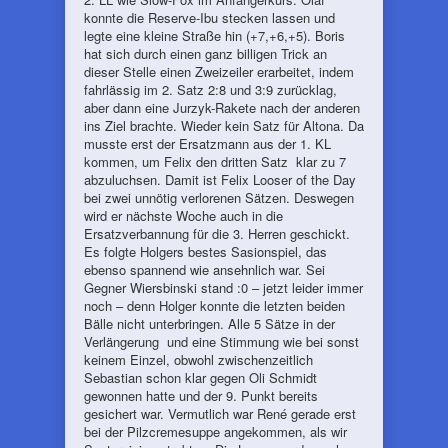
konnte die Reserve-Ibu stecken lassen und
legte eine kleine Straße hin (+7,+6,+5). Boris
hat sich durch einen ganz billigen Trick an
dieser Stelle einen Zweizeiler erarbeitet, indem
fahrlässig im 2. Satz 2:8 und 3:9 zurücklag,
aber dann eine Jurzyk-Rakete nach der anderen
ins Ziel brachte. Wieder kein Satz für Altona. Da
musste erst der Ersatzmann aus der 1. KL
kommen, um Felix den dritten Satz klar zu 7
abzuluchsen. Damit ist Felix Looser of the Day
bei zwei unnötig verlorenen Sätzen. Deswegen
wird er nächste Woche auch in die
Ersatzverbannung für die 3. Herren geschickt.
Es folgte Holgers bestes Sasionspiel, das
ebenso spannend wie ansehnlich war. Sei
Gegner Wiersbinski stand :0 – jetzt leider immer
noch – denn Holger konnte die letzten beiden
Bälle nicht unterbringen. Alle 5 Sätze in der
Verlängerung und eine Stimmung wie bei sonst
keinem Einzel, obwohl zwischenzeitlich
Sebastian schon klar gegen Oli Schmidt
gewonnen hatte und der 9. Punkt bereits
gesichert war. Vermutlich war René gerade erst
bei der Pilzcremesuppe angekommen, als wir