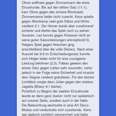
Oliver eröffnete gegen Zimmermann die erste
Einzelrunde. Bis auf den dritten Satz (11:1),
kam Oliver gegen das sichere Blockspiel
Zimmermanns leider nicht zurecht. Keno spielte
gegen Altenkamp zwei gute Sätze und führte
verdient 2:1. Der Horner wurde aber zunehmend
sicherer und drehte das Spiel noch zu seinen
Gunsten. Leo konnte gegen Klüsener nicht an
seine guten Saisonleistungen anknüpfen(0:3).
Holgers Spiel gegen Hoischen ging
anschließend über die volle Distanz. Nach einer
Auszeit bei 9:9 im Entscheidungssatz konnte
sich Holger leider nicht für eine couragierte
Leistung belohnen (2:3). Fabian gewann den
ersten Satz gegen Lütten sehr souverän, verlor
jedoch in der Folge seine Sicherheit und musste
dem Gegner verdient gratulieren. Für den letzten
Lichtblick sorgte dann Julian gegen den starken
Jagiella (Bilanz 9:1 bisher).
Pünktlich zu Beginn der zweiten Einzelrunde
wurde es dann ganz duster- nicht nur spielerisch
auf unserer Seite, sondern auch in der Halle.
Die Beleuchtung wechselte in eine Art Disco-
Modus und verdunkelte sich zusehends. Keno
war dadurch sichtlich verunsichert und hatte