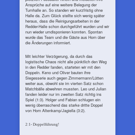
Ansprüche auf eine weitere Belegung der
Turnhalle an. So standen wir kurzfristig ohne
Halle da. Zum Glück stellte sich wenig später
heraus, dass die Reinigungsarbeiten in der
Redder-Halle schon durchgeführt wurden und wir
nun wieder umdisponieren konnten. Spontan
wurde das Team und die Gäste aus Horn über
die Änderungen informiert.
Mit leichter Verzögerung, da durch das
logistische Chaos nicht alle pünktlich den Weg
in den Redder fanden, starteten wir mit den
Doppeln. Keno und Oliver bauten ihre
Siegesserie auch gegen Zimmermann/Lütten
weiter aus, obwohl sie im vierten Satz schon
Matchbälle abwehren mussten. Leo und Julian
fanden leider nur im zweiten Satz richtig ins
Spiel (1:3). Holger und Fabian schlugen ein
wenig überraschend das starke dritte Doppel
von Horn Altenkamp/Jagiella (3:2).
2:1- Doppelführung!