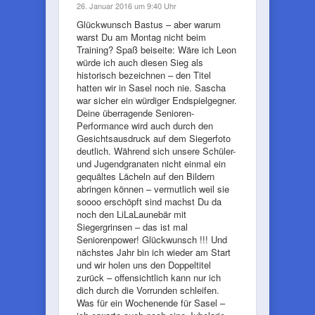
26. Januar 2016 um 9:40 Uhr
Glückwunsch Bastus – aber warum
warst Du am Montag nicht beim
Training? Spaß beiseite: Wäre ich Leon
würde ich auch diesen Sieg als
historisch bezeichnen – den Titel
hatten wir in Sasel noch nie. Sascha
war sicher ein würdiger Endspielgegner.
Deine überragende Senioren-
Performance wird auch durch den
Gesichtsausdruck auf dem Siegerfoto
deutlich. Während sich unsere Schüler-
und Jugendgranaten nicht einmal ein
gequältes Lächeln auf den Bildern
abringen können – vermutlich weil sie
soooo erschöpft sind machst Du da
noch den LiLaLaunebär mit
Siegergrinsen – das ist mal
Seniorenpower! Glückwunsch !!! Und
nächstes Jahr bin ich wieder am Start
und wir holen uns den Doppeltitel
zurück – offensichtlich kann nur ich
dich durch die Vorrunden schleifen.
Was für ein Wochenende für Sasel –