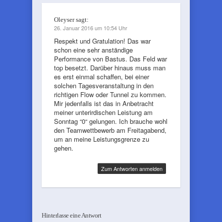
Oleyser
sagt:
26. Januar 2016 um 10:54 Uhr
Respekt und Gratulation! Das war
schon eine sehr anständige
Performance von Bastus. Das Feld war
top besetzt. Darüber hinaus muss man
es erst einmal schaffen, bei einer
solchen Tagesveranstaltung in den
richtigen Flow oder Tunnel zu kommen.
Mir jedenfalls ist das in Anbetracht
meiner unterirdischen Leistung am
Sonntag “0“ gelungen. Ich brauche wohl
den Teamwettbewerb am Freitagabend,
um an meine Leistungsgrenze zu
gehen.
Zum Antworten anmelden
Hinterlasse eine Antwort