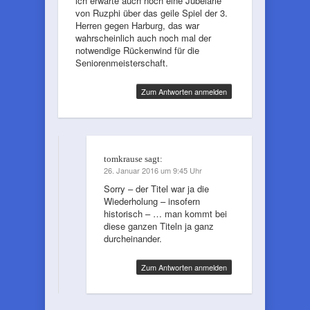
ich erwarte auch noch eine Jubelarie
von Ruzphi über das geile Spiel der 3.
Herren gegen Harburg, das war
wahrscheinlich auch noch mal der
notwendige Rückenwind für die
Seniorenmeisterschaft.
Zum Antworten anmelden
tomkrause
sagt:
26. Januar 2016 um 9:45 Uhr
Sorry – der Titel war ja die
Wiederholung – insofern
historisch – … man kommt bei
diese ganzen Titeln ja ganz
durcheinander.
Zum Antworten anmelden