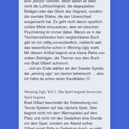
eine „Blinze“ verloren. Meist waren es eben
nicht die Luftfeuchtigkeit, die abgespielten
Belägen oder das Glück des Gegners, sondern
die mentale Stärke, die den Unterschied
ausgemacht hat. Es geht nicht darum sportlich
unfaire Mittel einzusetzen, aber ein bisschen
Psychokrieg ist immer dabei. Warum es in der
Tischtennisliteratur kein vergleichbares Buch
gibt ist mir völlig unverständlich, vielleicht weil
das wesentliche schon in Winning Ugly steht.
Mit diesem Artikel beginnt eine kleine Reihe von
sieben Beiträgen, die Themen aus dem Buch
von Brad Gilbert aufnimmt.
… und am Ende wählen wir den Saseler Spieler,
der „winning ugly“ am besten beherrscht … also
ich hätte da schon einen Kandidaten 🙂
Winning Ugly Teil 1: Das Spiel beginnt bevor das
Spiel beginnt.
Brad Gilbert beschreibt die Vorbereitung von
Tennis-Spielern auf das nächste Spiel. Dies
beginnt nicht mit dem Warmspielen auf dem
Platz und nicht mit den Gedanken eine Stunde
vor dem Spiel, sondern am Abend vorher.
Gilbert spielt Bälle in Gedanken durch, er sieht