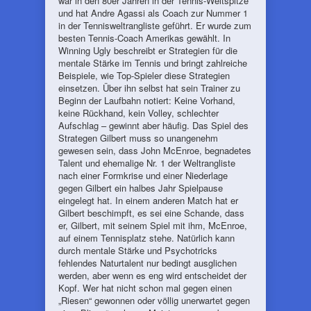
war in den 80er Jahren in der Tennis-Weltspitze
und hat Andre Agassi als Coach zur Nummer 1
in der Tennisweltrangliste geführt. Er wurde zum
besten Tennis-Coach Amerikas gewählt. In
Winning Ugly beschreibt er Strategien für die
mentale Stärke im Tennis und bringt zahlreiche
Beispiele, wie Top-Spieler diese Strategien
einsetzen. Über ihn selbst hat sein Trainer zu
Beginn der Laufbahn notiert: Keine Vorhand,
keine Rückhand, kein Volley, schlechter
Aufschlag – gewinnt aber häufig. Das Spiel des
Strategen Gilbert muss so unangenehm
gewesen sein, dass John McEnroe, begnadetes
Talent und ehemalige Nr. 1 der Weltrangliste
nach einer Formkrise und einer Niederlage
gegen Gilbert ein halbes Jahr Spielpause
eingelegt hat. In einem anderen Match hat er
Gilbert beschimpft, es sei eine Schande, dass
er, Gilbert, mit seinem Spiel mit ihm, McEnroe,
auf einem Tennisplatz stehe. Natürlich kann
durch mentale Stärke und Psychotricks
fehlendes Naturtalent nur bedingt ausglichen
werden, aber wenn es eng wird entscheidet der
Kopf. Wer hat nicht schon mal gegen einen
„Riesen“ gewonnen oder völlig unerwartet gegen