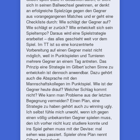
sich in seinen Ballwechsel gewinnen, er denkt
an erfolgreiche Spielzüge gegen den Gegner
aus vorangegangenen Matches und er geht eine
Checkliste durch: Wie schlägt der Gegner auf?
Wie schlägt er zurück? Wie entwickelt sich sein
Spieltempo? Daraus wird eine Spielstrategie
erarbeitet – das alles geschieht weit vor dem
Spiel. Im TT ist so eine konzentrierte
Vorbereitung auf einen Gegner meist nicht
möglich, weil in Punktspielen und Turnieren
mehrere Gegner an einem Tag antreten. Das
Prinzip eine Strategie im Gilbert´schen Sinne zu
entwickeln ist dennoch anwendbar. Dazu gehört
auch die Absprache mit den
Mannschaftskollegen im Punktspiel. Wie ist der
Gegner heute drauf? Welcher Schlag kommt
nicht? Wie kann man Probleme aus der letzten
Begegnung vermeiden? Einen Plan, eine
Strategie zu haben gehört auch zu winning ugly.
Ich selbst fühle mich unwohl, wenn ich gegen
einen völlig unbekannten Gegner spielen muss,
den ich vorher nicht kurz studiere konnte und
ins Spiel gehen muss mit der Devise: mal
sehen was passiert. Spieler ohne Plan nennt
Gilbert „braindead“.