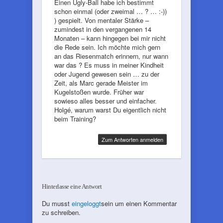
Einen Ugly-Ball habe ich bestimmt
schon einmal (oder zweimal … ? … :-))
) gespielt. Von mentaler Stärke –
zumindest in den vergangenen 14
Monaten – kann hingegen bei mir nicht
die Rede sein. Ich möchte mich gern
an das Riesenmatch erinnern, nur wann
war das ? Es muss in meiner Kindheit
oder Jugend gewesen sein … zu der
Zeit, als Marc gerade Meister im
Kugelstoßen wurde. Früher war
sowieso alles besser und einfacher.
Holgé, warum warst Du eigentlich nicht
beim Training?
Zum Antworten anmelden
Hinterlasse eine Antwort
Du musst
eingeloggt
sein um einen Kommentar
zu schreiben.