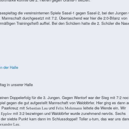
sespieltag die vereinsinternen Spiele Sasel-1 gegen Sasel-2, bei den Jungen 
. Mannschaft durchgesetzt mit 7:2. Überraschend war hier die 2:0-Bilanz von
mäßigen Trainingsfleiß auffiel. Bei den Schülern hatte die 2. Schüler die Nas
tag in unserer Halle
inen Doppelerfolg für die 3. Jungen. Gegen Wentorf war der Sieg mit 7:2 noc
iel gegen die gut aufgestellt Mannschaft von Walddörfer. Hier ging es dann 
es Paarkreuz mit
und
leitete die Wende ein. Wir
Sebastian Lau
Felix Mohrmann
mit 3:2 bezwingen und Walddörfer wurde zunehmend nervös. Sechs
e Epplee
der siebte Punkt kam dann im Schlussdoppel! Toller u-turn, das war uns dan
exander Lau.