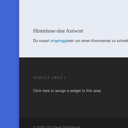
Hinterlasse eine Antwort
Du musst
eingeloggt
sein um einen Kommentar zu schrei
WIDGET AREA 1
Click here to assign a widget to this area.
© 2026 TSV Sasel Tischtennis.