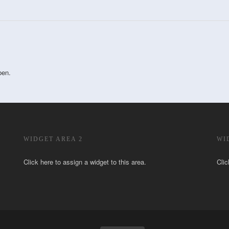
ben.
WIDGET AREA 2
WI
Click here to assign a widget to this area.
Clic