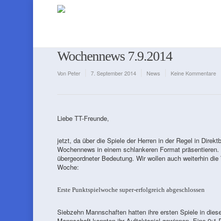
Wochennews 7.9.2014
Von
Peter
7. September 2014
News
Keine Kommentare
Liebe TT-Freunde,
jetzt, da über die Spiele der Herren in der Regel in Direk
Wochennews in einem schlankeren Format präsentieren. 
übergeordneter Bedeutung. Wir wollen auch weiterhin die
Woche:
Erste Punktspielwoche super-erfolgreich abgeschlossen
Siebzehn Mannschaften hatten ihre ersten Spiele in diese
Mannschaft konnten ihr Auftaktspiel gewinnen. Eine 9:1-