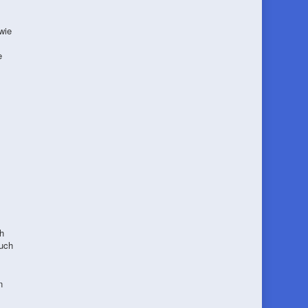
wie
e
h
auch
n