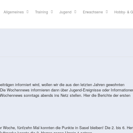
Allgemeines
Training
Jugend
Erwachsene
Hobby- & G
tbeiträgen informiert wird, wollen wir die aus den letzten Jahren gewohnten
Die Wochennews informieren dann über Jugend-Ereignisse oder Informatione
 Wochennews sonntags abends ins Netz stellen. Hier die Berichte der ersten
r Woche, fünfzehn Mal konnten die Punkte in Sasel bleiben! Die 2. bis 6. Her
Duftmarke konnte die 2. Herren gegen Urania-1 setzen.