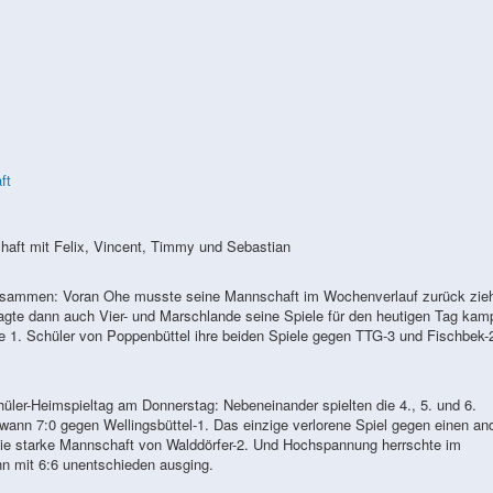
aft mit Felix, Vincent, Timmy und Sebastian
usammen: Voran Ohe musste seine Mannschaft im Wochenverlauf zurück zie
agte dann auch Vier- und Marschlande seine Spiele für den heutigen Tag kam
ie 1. Schüler von Poppenbüttel ihre beiden Spiele gegen TTG-3 und Fischbek-2
ler-Heimspieltag am Donnerstag: Nebeneinander spielten die 4., 5. und 6.
ewann 7:0 gegen Wellingsbüttel-1. Das einzige verlorene Spiel gegen einen an
die starke Mannschaft von Walddörfer-2. Und Hochspannung herrschte im
n mit 6:6 unentschieden ausging.