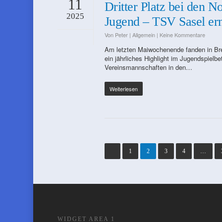
11
Dritter Platz bei den 
2025
Jugend – TSV Sasel er
Von
Peter
|
Allgemein
|
Keine Kommentare
Am letzten Maiwochenende fanden in Br
ein jährliches Highlight im Jugendspielb
Vereinsmannschaften in den…
Weiterlesen
1
2
3
4
…
WIDGET AREA 1