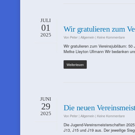
JULI
01
Wir gratulieren zum V
2025
Von
Peter
|
Allgemein
|
Keine Kommentare
Wir gratulieren zum Vereinsjubiläum: 5
Metke Lleyton Ullmann Wir bedanken uns
Weiterlesen
JUNI
29
Die neuen Vereinsmeist
2025
Von
Peter
|
Allgemein
|
Keine Kommentare
Die Jugend-Vereinsmeisterschaften 2025 s
J13, J15 und J19 aus. Der jeweilige S