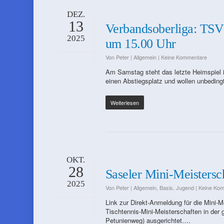
DEZ.
13
Verbandsoberliga: TSV
2025
um 15.00 Uhr
Von
Peter
|
Allgemein
|
Keine Kommentare
Am Samstag steht das letzte Heimspiel i
einen Abstiegsplatz und wollen unbedingt
Weiterlesen
OKT.
28
Saseler Mini-Meistersc
2025
Von
Peter
|
Allgemein
,
Basis
,
Jugend
|
Keine Ko
Link zur Direkt-Anmeldung für die Mini
Tischtennis-Mini-Meisterschaften in der
Petunienweg) ausgerichtet….