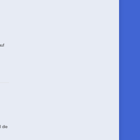
auf
 die