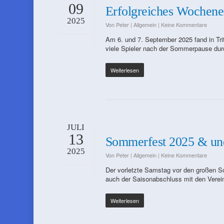
09
Erfolgreiches Wochene
2025
Von
Peter
|
Allgemein
|
Keine Kommentare
Am 6. und 7. September 2025 fand in Tri
viele Spieler nach der Sommerpause dur
Weiterlesen
JULI
13
Sommerfest 2025 & und
2025
Von
Peter
|
Allgemein
|
Keine Kommentare
Der vorletzte Samstag vor den großen So
auch der Saisonabschluss mit den Verei
Weiterlesen