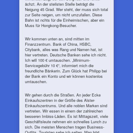
ächzt. An der steilsten Stelle beträgt die
Neigung 45 Grad. Wer steht, der muss sich total
zur Seite neigen, um nicht umzufallen. Diese
Bahn ist nchts für die Einheimischen, aber ein
Muss für Hongkong-Besucher.
Wir kommen unten an, sind mitten im
Finanzzentrum. Bank of China, HSBC,
Citybank, alles was Rang und Namen hat, ist
hier vertreten. Deutsche Banken sehe ich nicht.
Ich will 100 € umtauschen. „Minimum-
Servicegebühr 10 €“, informiert mich die
freundliche Bänkerin. Zum Glück hat Philipp bei
der Bank ein Konto und wir können kostenlos
umtauschen.
Wir gehen durch die Straßen. An jeder Ecke
Einkaufszentren in der Größe des Alster-
Einkaufszentrums. Und alle noblen Marken sind
vertreten. Wir essen in einem der zahlreichen
besseren Imbiss-Läden. Es ist Mittagszeit, viele
Geschäftsleute nehmen ein schnelles Lunch zu
sich. Die meisten Menschen tragen Business-
Outfits, Touristen sehe ich selten. Man hört