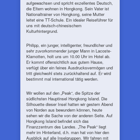
aufgewachsen und spricht exzellentes Deutsch,
die Eltern wohnen in Hongkong. Sein Vater ist
Nationaltrainer von Hongkong, seine Mutter
leitet eine TT-Schule. Ein idealer Reiseführer für
uns mit deutsch-chinesischem
Kulturhintergrund.
Philipp, ein junger, intelligenter, freundlicher und
sehr zuvorkommender junger Mann in Lacoste-
Klamotten, holt uns um 10.00 Uhr im Hotel ab.
Er kommt offensichtlich aus gutem Hause,
verfügt über ein feines Ausdrucksvermögen und
tritt gleichwohl stets zurückhaltend auf. Er wird
bestimmt mal international tätig werden.
Wir wollen auf den „Peak“, die Spitze der
südlichsten Hauptinsel Hongkong Island. Die
Silhouette dieser Insel hatten wir gestern Abend
von Norden aus bewundern können, heute
sehen wir die Sache von der anderen Seite. Auf
Hongkong Island befindet sich das
Finanzzentrum des Landes. „The Peak“ liegt
mehr im Hinterland, d.h. man hat von hier den
Ausblick auf alle Inselgruppen. Wir fahren mit