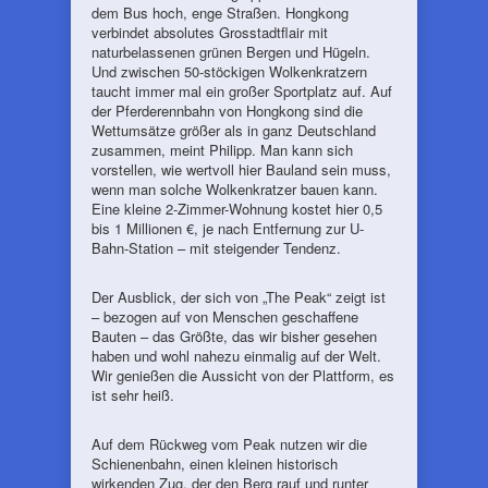
dem Bus hoch, enge Straßen. Hongkong
verbindet absolutes Grosstadtflair mit
naturbelassenen grünen Bergen und Hügeln.
Und zwischen 50-stöckigen Wolkenkratzern
taucht immer mal ein großer Sportplatz auf. Auf
der Pferderennbahn von Hongkong sind die
Wettumsätze größer als in ganz Deutschland
zusammen, meint Philipp. Man kann sich
vorstellen, wie wertvoll hier Bauland sein muss,
wenn man solche Wolkenkratzer bauen kann.
Eine kleine 2-Zimmer-Wohnung kostet hier 0,5
bis 1 Millionen €, je nach Entfernung zur U-
Bahn-Station – mit steigender Tendenz.
Der Ausblick, der sich von „The Peak“ zeigt ist
– bezogen auf von Menschen geschaffene
Bauten – das Größte, das wir bisher gesehen
haben und wohl nahezu einmalig auf der Welt.
Wir genießen die Aussicht von der Plattform, es
ist sehr heiß.
Auf dem Rückweg vom Peak nutzen wir die
Schienenbahn, einen kleinen historisch
wirkenden Zug, der den Berg rauf und runter