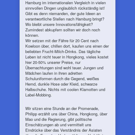
Hamburg im internationalen Vergleich in vielen
sinnvollen Dingen unglaublich rückständig ist!
Gibt es denn niemanden, der gute Ideen an
verantwortliche Stellen nach Hamburg bringt?
Wo bleibt unsere Innovationsfähigkeit?
Zumindest abkupfern sollten wir doch noch
können.
Wir setzen mit der Fähre für 20 Cent nach
Kowloon über, chillen dort, kaufen uns einen der
beliebten Frucht-Milch-Drinks. Das tägliche
Leben ist nicht teuer in Hongkong, vieles kostet
hier 20-50% unserer Preise, nur
Übernachtungen sind wohl teuer. Jungen und
Mädchen laufen in ihren adretten
Schuluniformen durch die Gegend, weißes
Hemd, dunkle Hose oder Kleid, schwarze
Halbschuhe. Nichts mit coolen Klamotten und
Label-Mobbing.
Wir sitzen eine Stunde an der Promenade,
Philipp erzählt uns über China, Hongkong, über
Mao und die Regierung, gibt politische
Einschätzungen ab und vermittelt uns
Eindrücke über das Verständnis der Asiaten