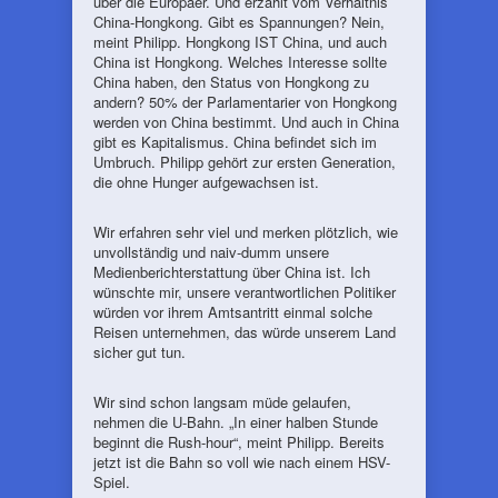
über die Europäer. Und erzählt vom Verhältnis
China-Hongkong. Gibt es Spannungen? Nein,
meint Philipp. Hongkong IST China, und auch
China ist Hongkong. Welches Interesse sollte
China haben, den Status von Hongkong zu
andern? 50% der Parlamentarier von Hongkong
werden von China bestimmt. Und auch in China
gibt es Kapitalismus. China befindet sich im
Umbruch. Philipp gehört zur ersten Generation,
die ohne Hunger aufgewachsen ist.
Wir erfahren sehr viel und merken plötzlich, wie
unvollständig und naiv-dumm unsere
Medienberichterstattung über China ist. Ich
wünschte mir, unsere verantwortlichen Politiker
würden vor ihrem Amtsantritt einmal solche
Reisen unternehmen, das würde unserem Land
sicher gut tun.
Wir sind schon langsam müde gelaufen,
nehmen die U-Bahn. „In einer halben Stunde
beginnt die Rush-hour“, meint Philipp. Bereits
jetzt ist die Bahn so voll wie nach einem HSV-
Spiel.