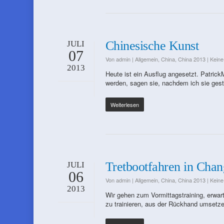
Chinesische Kunst
JULI
07
Von
admin
|
Allgemein
,
China
,
China 2013
|
Kein
2013
Heute ist ein Ausflug angesetzt. PatrickM
werden, sagen sie, nachdem ich sie ges
Weiterlesen
Tretbootfahren in Cha
JULI
06
Von
admin
|
Allgemein
,
China
,
China 2013
|
Kein
2013
Wir gehen zum Vormittagstraining, erwar
zu trainieren, aus der Rückhand umsetz