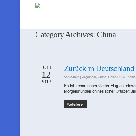
Category Archives: China
Zurück in Deutschland
JULI
12
Von
admin
|
Allgemein
,
China
,
China 2013
|
Kein
2013
Es ist schon unser vierter Flug auf diese
Morgenstunden chinesischer Ortszeit und
Weiterlesen