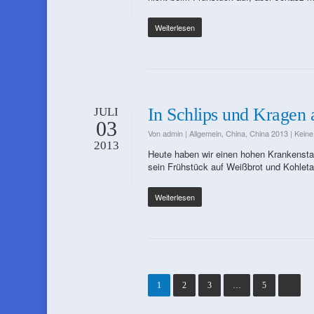
Weiterlesen
In Schlips und Kragen 
JULI
03
Von
admin
|
Allgemein
,
China
,
China 2013
|
Kein
2013
Heute haben wir einen hohen Krankensta
sein Frühstück auf Weißbrot und Kohleta
Weiterlesen
1
2
3
…
5