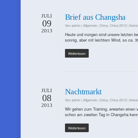
Brief aus Changsha
JULI
09
Von
admin
|
Allgemein
,
China
,
China 2013
|
Kein
2013
Heute und morgen sind unsere letzten bei
sonnig, aber mit leichtem Wind, so ca. 
Weiterlesen
Nachtmarkt
JULI
08
Von
admin
|
Allgemein
,
China
,
China 2013
|
Kein
2013
Wir gehen zum Training, erwarten einen v
schon am zweiten Tag in Changsha kenne
Weiterlesen