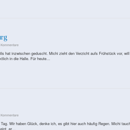
urg
e Kommentare
ils hat inzwischen geduscht. Michi zieht den Verzicht aufs Frühstück vor, will
tlich in die Halle. Für heute…
e Kommentare
r Tag. Wir haben Glück, denke ich, es gibt hier auch häufig Regen. Michi tauc
eint, er…