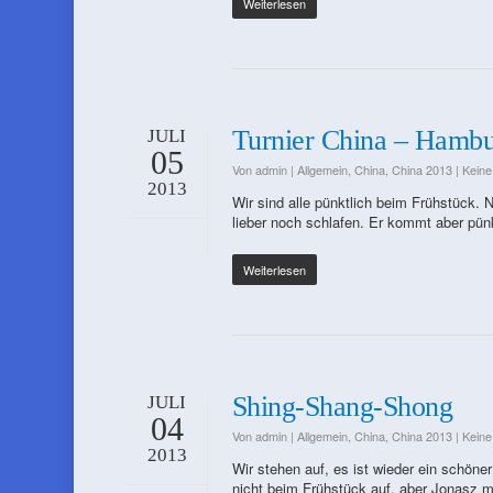
Weiterlesen
Turnier China – Hamb
JULI
05
Von
admin
|
Allgemein
,
China
,
China 2013
|
Kein
2013
Wir sind alle pünktlich beim Frühstück. N
lieber noch schlafen. Er kommt aber pünk
Weiterlesen
Shing-Shang-Shong
JULI
04
Von
admin
|
Allgemein
,
China
,
China 2013
|
Kein
2013
Wir stehen auf, es ist wieder ein schöne
nicht beim Frühstück auf, aber Jonasz m