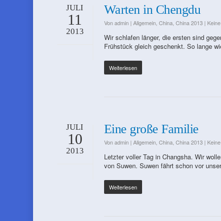
Warten in Chengdu
JULI
11
Von
admin
|
Allgemein
,
China
,
China 2013
|
Kein
2013
Wir schlafen länger, die ersten sind ge
Frühstück gleich geschenkt. So lange wi
Weiterlesen
Eine große Familie
JULI
10
Von
admin
|
Allgemein
,
China
,
China 2013
|
Kein
2013
Letzter voller Tag in Changsha. Wir wol
von Suwen. Suwen fährt schon vor unse
Weiterlesen