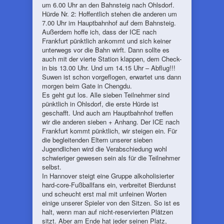
um 6.00 Uhr an den Bahnsteig nach Ohlsdorf.
Hürde Nr. 2: Hoffentlich stehen die anderen um
7.00 Uhr im Hauptbahnhof auf dem Bahnsteig.
Außerdem hoffe ich, dass der ICE nach
Frankfurt pünktlich ankommt und sich keiner
unterwegs vor die Bahn wirft. Dann sollte es
auch mit der vierte Station klappen, dem Check-
in bis 13.00 Uhr. Und um 14.15 Uhr – Abflug!!!
Suwen ist schon vorgeflogen, erwartet uns dann
morgen beim Gate in Chengdu.
Es geht gut los. Alle sieben Teilnehmer sind
pünktlich in Ohlsdorf, die erste Hürde ist
geschafft. Und auch am Hauptbahnhof treffen
wir die anderen sieben + Anhang. Der ICE nach
Frankfurt kommt pünktlich, wir steigen ein. Für
die begleitenden Eltern unserer sieben
Jugendlichen wird die Verabschiedung wohl
schwieriger gewesen sein als für die Teilnehmer
selbst.
In Hannover steigt eine Gruppe alkoholisierter
hard-core-Fußballfans ein, verbreitet Bierdunst
und scheucht erst mal mit unfeinen Worten
einige unserer Spieler von den Sitzen. So ist es
halt, wenn man auf nicht-reservierten Plätzen
sitzt. Aber am Ende hat jeder seinen Platz,