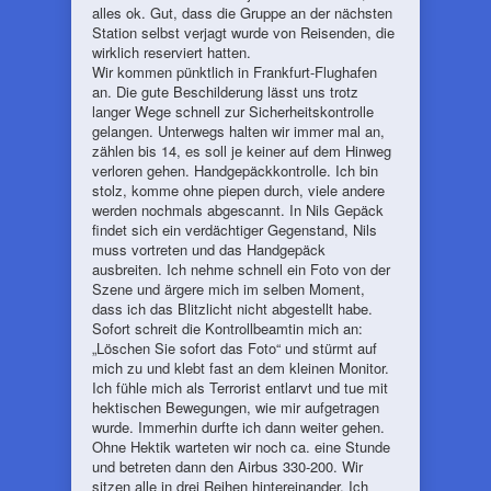
alles ok. Gut, dass die Gruppe an der nächsten
Station selbst verjagt wurde von Reisenden, die
wirklich reserviert hatten.
Wir kommen pünktlich in Frankfurt-Flughafen
an. Die gute Beschilderung lässt uns trotz
langer Wege schnell zur Sicherheitskontrolle
gelangen. Unterwegs halten wir immer mal an,
zählen bis 14, es soll je keiner auf dem Hinweg
verloren gehen. Handgepäckkontrolle. Ich bin
stolz, komme ohne piepen durch, viele andere
werden nochmals abgescannt. In Nils Gepäck
findet sich ein verdächtiger Gegenstand, Nils
muss vortreten und das Handgepäck
ausbreiten. Ich nehme schnell ein Foto von der
Szene und ärgere mich im selben Moment,
dass ich das Blitzlicht nicht abgestellt habe.
Sofort schreit die Kontrollbeamtin mich an:
„Löschen Sie sofort das Foto“ und stürmt auf
mich zu und klebt fast an dem kleinen Monitor.
Ich fühle mich als Terrorist entlarvt und tue mit
hektischen Bewegungen, wie mir aufgetragen
wurde. Immerhin durfte ich dann weiter gehen.
Ohne Hektik warteten wir noch ca. eine Stunde
und betreten dann den Airbus 330-200. Wir
sitzen alle in drei Reihen hintereinander. Ich