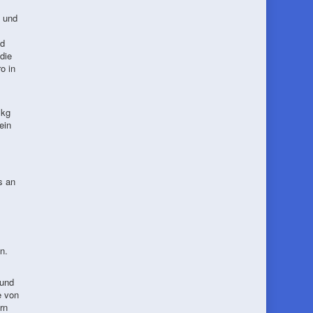
n und
nd
die
o in
 kg
ein
s an
n.
 und
e von
rn