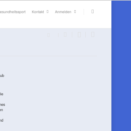
esundheitssport
Kontakt
Anmelden
aub
ie
hes
en
nd