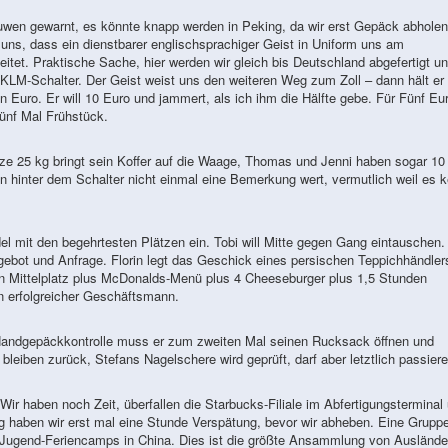
uwen gewarnt, es könnte knapp werden in Peking, da wir erst Gepäck abhole
uns, dass ein dienstbarer englischsprachiger Geist in Uniform uns am
tet. Praktische Sache, hier werden wir gleich bis Deutschland abgefertigt u
KLM-Schalter. Der Geist weist uns den weiteren Weg zum Zoll – dann hält er 
n Euro. Er will 10 Euro und jammert, als ich ihm die Hälfte gebe. Für Fünf Eur
ünf Mal Frühstück.
 25 kg bringt sein Koffer auf die Waage, Thomas und Jenni haben sogar 10
hinter dem Schalter nicht einmal eine Bemerkung wert, vermutlich weil es k
l mit den begehrtesten Plätzen ein. Tobi will Mitte gegen Gang eintauschen.
ngebot und Anfrage. Florin legt das Geschick eines persischen Teppichhändler
n Mittelplatz plus McDonalds-Menü plus 4 Cheeseburger plus 1,5 Stunden
ein erfolgreicher Geschäftsmann.
Handgepäckkontrolle muss er zum zweiten Mal seinen Rucksack öffnen und
leiben zurück, Stefans Nagelschere wird geprüft, darf aber letztlich passiere
Wir haben noch Zeit, überfallen die Starbucks-Filiale im Abfertigungsterminal
 haben wir erst mal eine Stunde Verspätung, bevor wir abheben. Eine Grupp
s Jugend-Feriencamps in China. Dies ist die größte Ansammlung von Auslände