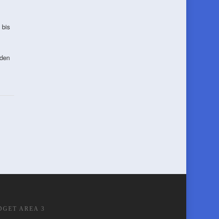
 bis
 den
DGET AREA 3