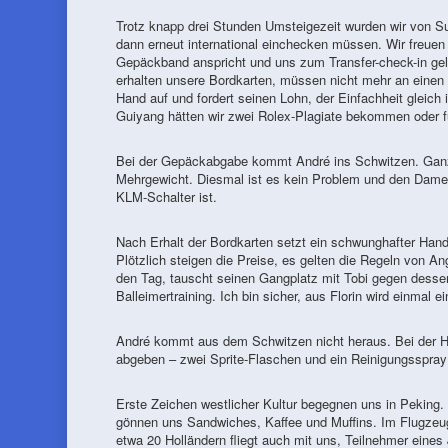
Trotz knapp drei Stunden Umsteigezeit wurden wir von S
dann erneut international einchecken müssen. Wir freuen 
Gepäckband anspricht und uns zum Transfer-check-in gelei
erhalten unsere Bordkarten, müssen nicht mehr an einen 
Hand auf und fordert seinen Lohn, der Einfachheit gleich i
Guiyang hätten wir zwei Rolex-Plagiate bekommen oder f
Bei der Gepäckabgabe kommt André ins Schwitzen. Ganze
Mehrgewicht. Diesmal ist es kein Problem und den Damen 
KLM-Schalter ist.
Nach Erhalt der Bordkarten setzt ein schwunghafter Hande
Plötzlich steigen die Preise, es gelten die Regeln von A
den Tag, tauscht seinen Gangplatz mit Tobi gegen desse
Balleimertraining. Ich bin sicher, aus Florin wird einmal 
André kommt aus dem Schwitzen nicht heraus. Bei der 
abgeben – zwei Sprite-Flaschen und ein Reinigungsspray b
Erste Zeichen westlicher Kultur begegnen uns in Peking. 
gönnen uns Sandwiches, Kaffee und Muffins. Im Flugzeug
etwa 20 Holländern fliegt auch mit uns, Teilnehmer eine