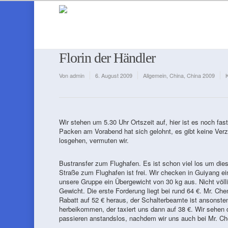
Florin der Händler
Von
admin
6. August 2009
Allgemein
,
China
,
China 2009
Wir stehen um 5.30 Uhr Ortszeit auf, hier ist es noch fast
Packen am Vorabend hat sich gelohnt, es gibt keine Verz
losgehen, vermuten wir.
Bustransfer zum Flughafen. Es ist schon viel los um dies
Straße zum Flughafen ist frei. Wir checken in Guiyang ei
unsere Gruppe ein Übergewicht von 30 kg aus. Nicht völl
Gewicht. Die erste Forderung liegt bei rund 64 €. Mr. Ch
Rabatt auf 52 € heraus, der Schalterbeamte ist ansonste
herbeikommen, der taxiert uns dann auf 38 €. Wir sehen
passieren anstandslos, nachdem wir uns auch bei Mr. C