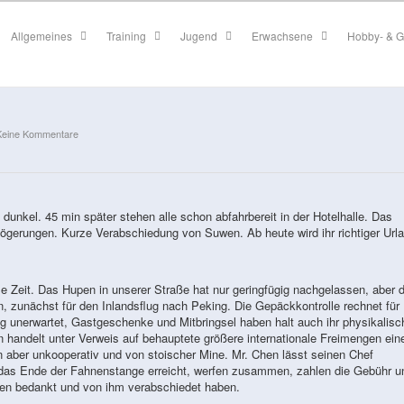
Allgemeines
Training
Jugend
Erwachsene
Hobby- & G
Keine Kommentare
 dunkel. 45 min später stehen alle schon abfahrbereit in der Hotelhalle. Das
ögerungen. Kurze Verabschiedung von Suwen. Ab heute wird ihr richtiger Url
e Zeit. Das Hupen in unserer Straße hat nur geringfügig nachgelassen, aber d
n, zunächst für den Inlandsflug nach Peking. Die Gepäckkontrolle rechnet für
ig unerwartet, Gastgeschenke und Mitbringsel haben halt auch ihr physikalisc
en handelt unter Verweis auf behauptete größere internationale Freimengen ein
n aber unkooperativ und von stoischer Mine. Mr. Chen lässt seinen Chef
 das Ende der Fahnenstange erreicht, werfen zusammen, zahlen die Gebühr u
hen bedankt und von ihm verabschiedet haben.