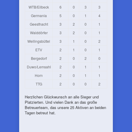
WTB/Eilbeck
6
0
3
3
Germania
5
0
1
4
Geesthacht
3
2
0
1
Walddörfer
3
2
0
1
Wellingsbüttel
3
1
0
2
ETV
2
1
0
1
Bergedorf
2
0
2
0
Duwo/Lemsahl
2
0
1
1
Horn
2
0
1
1
TTG
2
0
0
2
Herzlichen Glückwunsch an alle Sieger und
Platzierten. Und vielen Dank an das große
Betreuerteam, das unsere 25 Aktiven an beiden
Tagen betreut hat.