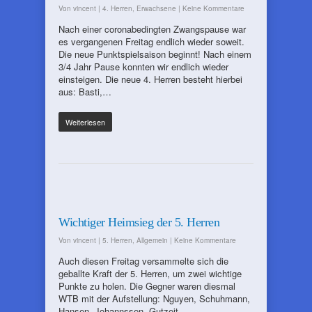
Von
vincent
|
4. Herren
,
Erwachsene
|
Keine Kommentare
Nach einer coronabedingten Zwangspause war
es vergangenen Freitag endlich wieder soweit.
Die neue Punktspielsaison beginnt! Nach einem
3/4 Jahr Pause konnten wir endlich wieder
einsteigen. Die neue 4. Herren besteht hierbei
aus: Basti,…
Weiterlesen
Wichtiger Heimsieg der 5. Herren
Von
vincent
|
5. Herren
,
Allgemein
|
Keine Kommentare
Auch diesen Freitag versammelte sich die
geballte Kraft der 5. Herren, um zwei wichtige
Punkte zu holen. Die Gegner waren diesmal
WTB mit der Aufstellung: Nguyen, Schuhmann,
Hansen, Johannssen, Gutzeit…