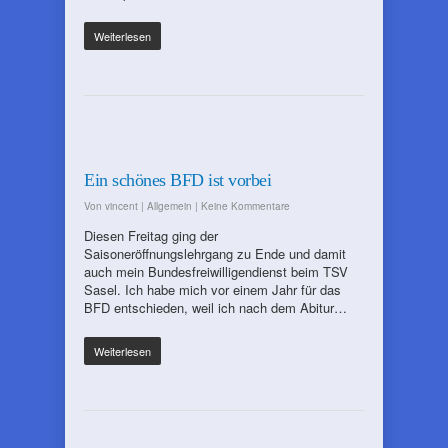
Weiterlesen
Ein schönes BFD ist vorbei
Von
vincent
|
Allgemein
|
Keine Kommentare
Diesen Freitag ging der
Saisoneröffnungslehrgang zu Ende und damit
auch mein Bundesfreiwilligendienst beim TSV
Sasel. Ich habe mich vor einem Jahr für das
BFD entschieden, weil ich nach dem Abitur…
Weiterlesen