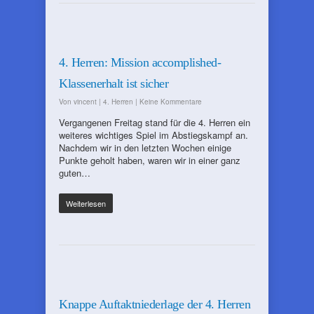
4. Herren: Mission accomplished-
Klassenerhalt ist sicher
Von
vincent
|
4. Herren
|
Keine Kommentare
Vergangenen Freitag stand für die 4. Herren ein
weiteres wichtiges Spiel im Abstiegskampf an.
Nachdem wir in den letzten Wochen einige
Punkte geholt haben, waren wir in einer ganz
guten…
Weiterlesen
Knappe Auftaktniederlage der 4. Herren