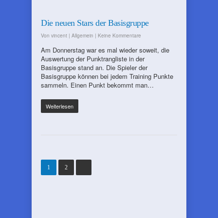
Die neuen Stars der Basisgruppe
Von
vincent
|
Allgemein
|
Keine Kommentare
Am Donnerstag war es mal wieder soweit, die
Auswertung der Punktrangliste in der
Basisgruppe stand an. Die Spieler der
Basisgruppe können bei jedem Training Punkte
sammeln. Einen Punkt bekommt man…
Weiterlesen
1
2