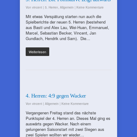
Von
vincent
|
5. Herren
,
Allgemein
|
Keine Kommentare
Mit etwas Verspätung starten nun auch die
Spielberichte der neuen 5. Herren (bestehend
aus Basti und Alex Lau, Wei-Huan, Emmanuel,
Marcel, Sebastian Becker, Vincent, Jan
Gundlach, Hendrik und Sam). Die…
Weiterlesen
4. Herren: 4:9 gegen Wacker
Von
vincent
|
Allgemein
|
Keine Kommentare
Vergangenen Freitag stand das nächste
Punktspiel der 4. Herren an. Dieses Mal ging es
auswärts gegen Wacker. Nach einem
gelungenen Saisonstart mit zwei Siegen aus
zwei Spielen wollten wir wieder…