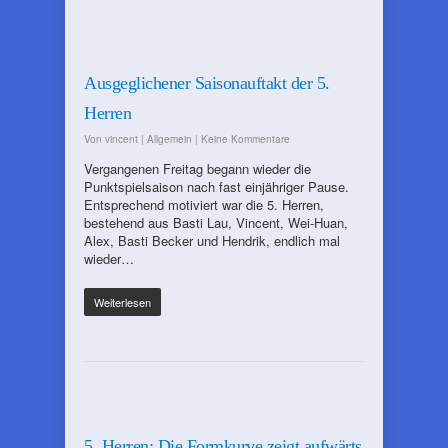
Ausgeglichener Saisonauftakt der 5.
Herren
Von
vincent
|
Allgemein
|
Keine Kommentare
Vergangenen Freitag begann wieder die
Punktspielsaison nach fast einjähriger Pause.
Entsprechend motiviert war die 5. Herren,
bestehend aus Basti Lau, Vincent, Wei-Huan,
Alex, Basti Becker und Hendrik, endlich mal
wieder…
Weiterlesen
5. Herren: Die Formkurve zeigt aufwärts