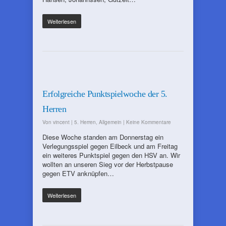
Weiterlesen
Erfolgreiche Punktspielwoche der 5.
Herren
Von
vincent
|
5. Herren
,
Allgemein
|
Keine Kommentare
Diese Woche standen am Donnerstag ein
Verlegungsspiel gegen Eilbeck und am Freitag
ein weiteres Punktspiel gegen den HSV an. Wir
wollten an unseren Sieg vor der Herbstpause
gegen ETV anknüpfen…
Weiterlesen