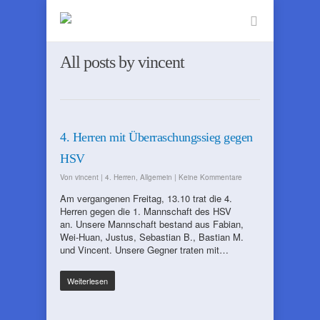
All posts by vincent
4. Herren mit Überraschungssieg gegen
HSV
Von
vincent
|
4. Herren
,
Allgemein
|
Keine Kommentare
Am vergangenen Freitag, 13.10 trat die 4.
Herren gegen die 1. Mannschaft des HSV
an. Unsere Mannschaft bestand aus Fabian,
Wei-Huan, Justus, Sebastian B., Bastian M.
und Vincent. Unsere Gegner traten mit…
Weiterlesen