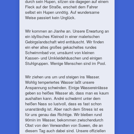
durch sein Hupen, sitzen sie dagegen auf einem
Fleck auf der Straße, erscheit dem Fahrer
selbst ein Hupen unnötig. Auf wundersame
Weise passiert kein Unglück.
Wir kommen an Jianhe an. Unsere Erwartung an
ein idyllisches Kleinod in einer malerischen
Gebirgslandschaft wird enttäuscht. Wir finden
ein eher altes großes gekacheltes rundes
Schwimmbad vor, umsäumt von kleinen
Kassen- und Umkleidehäuschen und einigen
Stuhlgruppen. Wenige Menschen sind im Pool.
Wir ziehen uns um und steigen ins Wasser.
Wohlig temperiertes Wasser laßt unsere
Anspannung schwinden. Einige Wassereinlässe
geben so heißes Wasser ab, dass man es kaum
aushalten kann. André schwärmt unter dem
heißen Nass so lustvoll, dass es fast schon
unanständig ist. Aber nach dem Stress ist es
für uns genau das Richtige. Wir bleiben rund
90min im Wasser, bekommen zwischendurch
Obst von den Verwandten von Suwen, die an
diesem Tag auch dabei sind. Unsere offiziellen