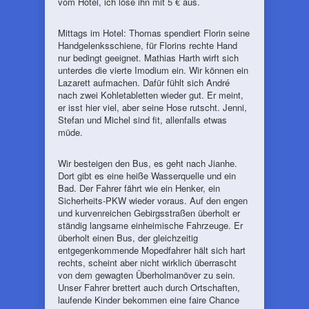
vom Hotel, ich löse ihn mit 5 € aus.
Mittags im Hotel: Thomas spendiert Florin seine
Handgelenksschiene, für Florins rechte Hand
nur bedingt geeignet. Mathias Harth wirft sich
unterdes die vierte Imodium ein. Wir können ein
Lazarett aufmachen. Dafür fühlt sich André
nach zwei Kohletabletten wieder gut. Er meint,
er isst hier viel, aber seine Hose rutscht. Jenni,
Stefan und Michel sind fit, allenfalls etwas
müde.
Wir besteigen den Bus, es geht nach Jianhe.
Dort gibt es eine heiße Wasserquelle und ein
Bad. Der Fahrer fährt wie ein Henker, ein
Sicherheits-PKW wieder voraus. Auf den engen
und kurvenreichen Gebirgsstraßen überholt er
ständig langsame einheimische Fahrzeuge. Er
überholt einen Bus, der gleichzeitig
entgegenkommende Mopedfahrer hält sich hart
rechts, scheint aber nicht wirklich überrascht
von dem gewagten Überholmanöver zu sein.
Unser Fahrer brettert auch durch Ortschaften,
laufende Kinder bekommen eine faire Chance