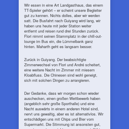
Wir essen in eine Art Landgasthaus, das einem
TT-Spieler gehört – er scheint unsere Begleiter
gut zu kennen. Nichts dolles, aber wir werden
satt. Die Busfahrt nach Guiyang wird lang, wir
haben uns heute mit jeder Station weiter
entfernt und reisen rund drei Stunden zurück.
Flori nimmt seinen Stammplatz in der chill-out-
lounge im Bus ein, die Lümmelbank ganz
hinten. Maharth geht es langsam besser.
Zurück in Guiyang. Der beabsichtigte
Zimmerwechsel von Flori und André scheitert,
eine weitere Nacht im Zimmer mit miesem
Kloabfluss. Die Chinesen sind wohl geneigt,
sich mit solchen Dingen zu arrangieren.
Der Gedanke, dass wir morgen schon wieder
auschecken, einen großen Wettbewerb haben
(angeblich sehr große Sporthalle) und eine
Nacht auswärts in einem anderen Hotel sind,
nervt uns gewaltig, aber es ist alternativlos. Wir
entschädigen uns mit Chips und Bier vom
Supermarkt. Die Stimmung ist ansonsten gut,