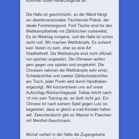
kommen unten verletzungsfrei an.
Die Halle ist geschmückt, an der Wand hängt
ein überdimensionales Tischtennis-Plakat, der
ideale Fotohintergrund. Fünf Tische sind für den
Wettkampfbetrieb mit Zähltischen vorbereitet.
Es ist Werktag morgens, und die Halle ist schon
recht voll. Wir machen Wettkämpfe. Es scheint
kein Verein zu sein, eher so eine Art
Stadtteiltreff. Die Wettkämpfe sind nicht offiziell,
nur spontan angesetzt. Die Chinesen wollen
gern gegen uns spielen und umgekehrt. Die
Chinesen nehmen die Wettkämpfe sehr ernst,
Schiedsrichter und zweiter Zählschiedsrichter
am Tisch, jeder Punkt wird durch Handheben
angezeigt. Wir konzentrieren uns auf unser
Aufschlag-/Rückschlagspiel. Tobias bricht nach
10 min sein Training ab, es läuft nicht gut. Ein
Chinese ist nach seinem Spiel gegen Lutz so
begeistert, dass er gleich e-mail-Kontakt halten
will. Zwischendurch gibt es Wasser in Flaschen
mit Menthol-Geschmack.
Michel verliert in der Halle die Zugangskarte