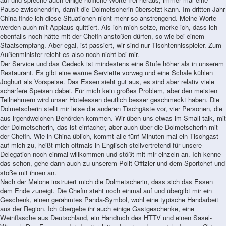
Pause zwischendrin, damit die Dolmetscherin übersetzt kann. Im dritten Jahr
China finde ich diese Situationen nicht mehr so anstrengend. Meine Worte
werden auch mit Applaus quittiert. Als ich mich setze, merke ich, dass ich
ebenfalls noch hätte mit der Chefin anstoßen dürfen, so wie bei einem
Staatsempfang. Aber egal, ist passiert, wir sind nur Tischtennisspieler. Zum
Außenminister reicht es also noch nicht bei mir.
Der Service und das Gedeck ist mindestens eine Stufe höher als in unserem
Restaurant. Es gibt eine warme Serviette vorweg und eine Schale kühlen
Joghurt als Vorspeise. Das Essen sieht gut aus, es sind aber relativ viele
schärfere Speisen dabei. Für mich kein großes Problem, aber den meisten
Teilnehmern wird unser Hotelessen deutlich besser geschmeckt haben. Die
Dolmetscherin stellt mir leise die anderen Tischgäste vor, vier Personen, die
aus irgendwelchen Behörden kommen. Wir üben uns etwas im Small talk, mit
der Dolmetscherin, das ist einfacher, aber auch über die Dolmetscherin mit
der Chefin. Wie in China üblich, kommt alle fünf Minuten mal ein Tischgast
auf mich zu, heißt mich oftmals in Englisch stellvertretend für unsere
Delegation noch einmal willkommen und stößt mit mir einzeln an. Ich kenne
das schon, gehe dann auch zu unserem Polit-Offizier und dem Sportchef und
stoße mit ihnen an.
Nach der Melone instruiert mich die Dolmetscherin, dass sich das Essen
dem Ende zuneigt. Die Chefin steht noch einmal auf und übergibt mir ein
Geschenk, einen gerahmtes Panda-Symbol, wohl eine typische Handarbeit
aus der Region. Ich übergebe ihr auch einige Gastgeschenke, eine
Weinflasche aus Deutschland, ein Handtuch des HTTV und einen Sasel-