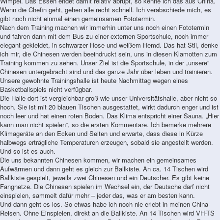
Wimpel. Das Essen endet damit relativ abrupt, so kenne ich das aus China.
Wenn die Chefin geht, gehen alle recht schnell. Ich verabschiede mich, es
gibt noch nicht einmal einen gemeinsamen Fototermin.
Nach dem Training machen wir immerhin unter uns noch einen Fototermin
und fahren dann mit dem Bus zu einer externen Sportschule, noch immer
elegant gekleidet, in schwarzer Hose und weißem Hemd. Das hat Stil, denke
ich mir, die Chinesen werden beeindruckt sein, uns in diesen Klamotten zum
Training kommen zu sehen. Unser Ziel ist die Sportschule, in der „unsere“
Chinesen untergebracht sind und das ganze Jahr über leben und trainieren.
Unsere gewohnte Trainingshalle ist heute Nachmittag wegen eines
Basketballspiels nicht verfügbar.
Die Halle dort ist vergleichbar groß wie unser Universitätshalle, aber nicht so
hoch. Sie ist mit 20 blauen Tischen ausgestattet, wirkt dadurch enger und ist
noch leer und hat einen roten Boden. Das Klima entspricht einer Sauna. „Hier
kann man nicht spielen“, so die ersten Kommentare. Ich bemerke mehrere
Klimageräte an den Ecken und Seiten und erwarte, dass diese in Kürze
halbwegs erträgliche Temperaturen erzeugen, sobald sie angestellt werden.
Und so ist es auch.
Die uns bekannten Chinesen kommen, wir machen ein gemeinsames
Aufwärmen und dann geht es gleich zur Ballkiste. An ca. 14 Tischen wird
Ballkiste gespielt, jeweils zwei Chinesen und ein Deutscher. Es gibt keine
Fangnetze. Die Chinesen spielen im Wechsel ein, der Deutsche darf nicht
einspielen, sammelt dafür mehr – jeder das, was er am besten kann.
Und dann geht es los. So etwas habe ich noch nie erlebt in meinen China-
Reisen. Ohne Einspielen, direkt an die Ballkiste. An 14 Tischen wird VH-TS