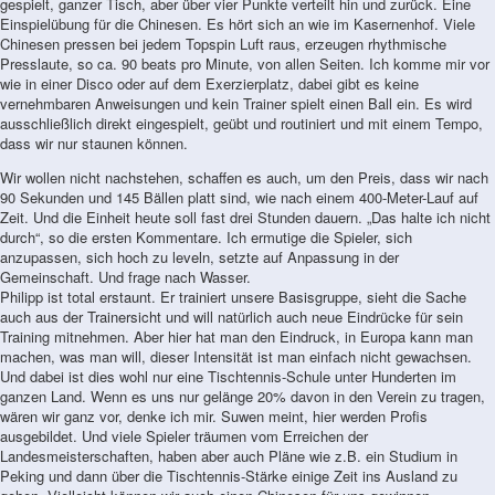
gespielt, ganzer Tisch, aber über vier Punkte verteilt hin und zurück. Eine
Einspielübung für die Chinesen. Es hört sich an wie im Kasernenhof. Viele
Chinesen pressen bei jedem Topspin Luft raus, erzeugen rhythmische
Presslaute, so ca. 90 beats pro Minute, von allen Seiten. Ich komme mir vor
wie in einer Disco oder auf dem Exerzierplatz, dabei gibt es keine
vernehmbaren Anweisungen und kein Trainer spielt einen Ball ein. Es wird
ausschließlich direkt eingespielt, geübt und routiniert und mit einem Tempo,
dass wir nur staunen können.
Wir wollen nicht nachstehen, schaffen es auch, um den Preis, dass wir nach
90 Sekunden und 145 Bällen platt sind, wie nach einem 400-Meter-Lauf auf
Zeit. Und die Einheit heute soll fast drei Stunden dauern. „Das halte ich nicht
durch“, so die ersten Kommentare. Ich ermutige die Spieler, sich
anzupassen, sich hoch zu leveln, setzte auf Anpassung in der
Gemeinschaft. Und frage nach Wasser.
Philipp ist total erstaunt. Er trainiert unsere Basisgruppe, sieht die Sache
auch aus der Trainersicht und will natürlich auch neue Eindrücke für sein
Training mitnehmen. Aber hier hat man den Eindruck, in Europa kann man
machen, was man will, dieser Intensität ist man einfach nicht gewachsen.
Und dabei ist dies wohl nur eine Tischtennis-Schule unter Hunderten im
ganzen Land. Wenn es uns nur gelänge 20% davon in den Verein zu tragen,
wären wir ganz vor, denke ich mir. Suwen meint, hier werden Profis
ausgebildet. Und viele Spieler träumen vom Erreichen der
Landesmeisterschaften, haben aber auch Pläne wie z.B. ein Studium in
Peking und dann über die Tischtennis-Stärke einige Zeit ins Ausland zu