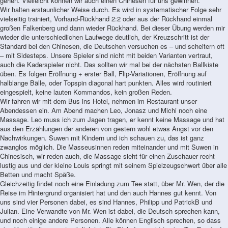
gehen. Vielleicht können wir auch einen Chinesen für uns gewinnen.
Wir halten erstaunlicher Weise durch. Es wird in systematischer Folge sehr
vielseitig trainiert, Vorhand-Rückhand 2:2 oder aus der Rückhand einmal
großen Falkenberg und dann wieder Rückhand. Bei dieser Übung werden mir
wieder die unterschiedlichen Laufwege deutlich, der Kreuzschritt ist der
Standard bei den Chinesen, die Deutschen versuchen es – und scheitern oft
– mit Sidesteps. Unsere Spieler sind nicht mit beiden Varianten vertraut,
auch die Kaderspieler nicht. Das sollten wir mal bei der nächsten Ballkiste
üben. Es folgen Eröffnung + erster Ball, Flip-Variationen, Eröffnung auf
halblange Bälle, oder Topspin diagonal hart punkten. Alles wird routiniert
eingespielt, keine lauten Kommandos, kein großen Reden.
Wir fahren wir mit dem Bus ins Hotel, nehmen im Restaurant unser
Abendessen ein. Am Abend machen Leo, Jonasz und Michi noch eine
Massage. Leo muss ich zum Jagen tragen, er kennt keine Massage und hat
aus den Erzählungen der anderen von gestern wohl etwas Angst vor den
Nachwirkungen. Suwen mit Kindern und ich schauen zu, das ist ganz
zwanglos möglich. Die Masseusinnen reden miteinander und mit Suwen in
Chinesisch, wir reden auch, die Massage sieht für einen Zuschauer recht
lustig aus und der kleine Louis springt mit seinem Spielzeugschwert über alle
Betten und macht Späße.
Gleichzeitig findet noch eine Einladung zum Tee statt, über Mr. Wen, der die
Reise im Hintergrund organisiert hat und den auch Hannes gut kennt. Von
uns sind vier Personen dabei, es sind Hannes, Philipp und PatrickB und
Julian. Eine Verwandte von Mr. Wen ist dabei, die Deutsch sprechen kann,
und noch einige andere Personen. Alle können Englisch sprechen, so dass