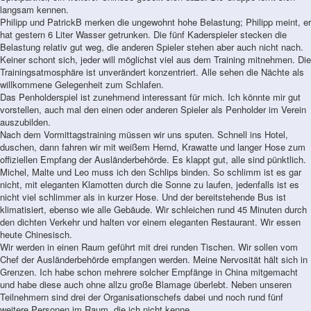
langsam kennen.
Philipp und PatrickB merken die ungewohnt hohe Belastung; Philipp meint, er
hat gestern 6 Liter Wasser getrunken. Die fünf Kaderspieler stecken die
Belastung relativ gut weg, die anderen Spieler stehen aber auch nicht nach.
Keiner schont sich, jeder will möglichst viel aus dem Training mitnehmen. Die
Trainingsatmosphäre ist unverändert konzentriert. Alle sehen die Nächte als
willkommene Gelegenheit zum Schlafen.
Das Penholderspiel ist zunehmend interessant für mich. Ich könnte mir gut
vorstellen, auch mal den einen oder anderen Spieler als Penholder im Verein
auszubilden.
Nach dem Vormittagstraining müssen wir uns sputen. Schnell ins Hotel,
duschen, dann fahren wir mit weißem Hemd, Krawatte und langer Hose zum
offiziellen Empfang der Ausländerbehörde. Es klappt gut, alle sind pünktlich.
Michel, Malte und Leo muss ich den Schlips binden. So schlimm ist es gar
nicht, mit eleganten Klamotten durch die Sonne zu laufen, jedenfalls ist es
nicht viel schlimmer als in kurzer Hose. Und der bereitstehende Bus ist
klimatisiert, ebenso wie alle Gebäude. Wir schleichen rund 45 Minuten durch
den dichten Verkehr und halten vor einem eleganten Restaurant. Wir essen
heute Chinesisch.
Wir werden in einen Raum geführt mit drei runden Tischen. Wir sollen vom
Chef der Ausländerbehörde empfangen werden. Meine Nervosität hält sich in
Grenzen. Ich habe schon mehrere solcher Empfänge in China mitgemacht
und habe diese auch ohne allzu große Blamage überlebt. Neben unseren
Teilnehmern sind drei der Organisationschefs dabei und noch rund fünf
weitere Personen im Raum, die ich nicht kenne.