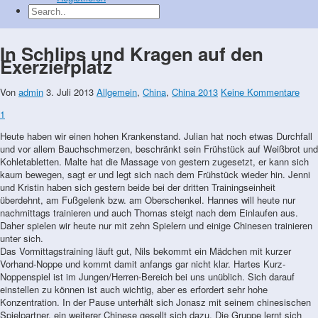
In Schlips und Kragen auf den
Exerzierplatz
Von
admin
3. Juli 2013
Allgemein
,
China
,
China 2013
Keine Kommentare
1
Heute haben wir einen hohen Krankenstand. Julian hat noch etwas Durchfall
und vor allem Bauchschmerzen, beschränkt sein Frühstück auf Weißbrot und
Kohletabletten. Malte hat die Massage von gestern zugesetzt, er kann sich
kaum bewegen, sagt er und legt sich nach dem Frühstück wieder hin. Jenni
und Kristin haben sich gestern beide bei der dritten Trainingseinheit
überdehnt, am Fußgelenk bzw. am Oberschenkel. Hannes will heute nur
nachmittags trainieren und auch Thomas steigt nach dem Einlaufen aus.
Daher spielen wir heute nur mit zehn Spielern und einige Chinesen trainieren
unter sich.
Das Vormittagstraining läuft gut, Nils bekommt ein Mädchen mit kurzer
Vorhand-Noppe und kommt damit anfangs gar nicht klar. Hartes Kurz-
Noppenspiel ist im Jungen/Herren-Bereich bei uns unüblich. Sich darauf
einstellen zu können ist auch wichtig, aber es erfordert sehr hohe
Konzentration. In der Pause unterhält sich Jonasz mit seinem chinesischen
Spielpartner, ein weiterer Chinese gesellt sich dazu. Die Gruppe lernt sich