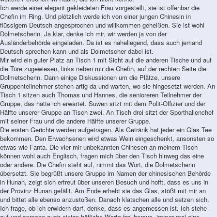
Ich werde einer elegant gekleideten Frau vorgestellt, sie ist offenbar die
Chefin im Ring. Und plötzlich werde ich von einer jungen Chinesin in
flüssigem Deutsch angesprochen und willkommen geheißen. Sie ist wohl
Dolmetscherin. Ja klar, denke ich mir, wir werden ja von der
Ausländerbehörde eingeladen. Da ist es naheliegend, dass auch jemand
Deutsch sprechen kann und als Dolmetscher dabei ist.
Mir wird ein guter Platz an Tisch 1 mit Sicht auf die anderen Tische und auf
die Türe zugewiesen, links neben mir die Chefin, auf der rechten Seite die
Dolmetscherin. Dann einige Diskussionen um die Plätze, unsere
Gruppenteilnehmer stehen artig da und warten, wo sie hingesetzt werden. An
Tisch 1 sitzen auch Thomas und Hannes, die senioreren Teilnehmer der
Gruppe, das hatte ich erwartet. Suwen sitzt mit dem Polit-Offizier und der
Hälfte unserer Gruppe an Tisch zwei. An Tisch drei sitzt der Sporthallenchef
mit seiner Frau und die andere Hälfte unserer Gruppe.
Die ersten Gerichte werden aufgetragen. Als Getränk hat jeder ein Glas Tee
bekommen. Den Erwachsenen wird etwas Wein eingeschenkt, ansonsten so
etwas wie Fanta. Die vier mir unbekannten Chinesen an meinem Tisch
können wohl auch Englisch, fragen mich über den Tisch hinweg das eine
oder andere. Die Chefin steht auf, nimmt das Wort, die Dolmetscherin
übersetzt. Sie begrüßt unsere Gruppe im Namen der chinesischen Behörde
in Hunan, zeigt sich erfreut über unseren Besuch und hofft, dass es uns in
der Provinz Hunan gefällt. Am Ende erhebt sie das Glas, stößt mit mir an
und bittet alle ebenso anzustoßen. Danach klatschen alle und setzen sich.
Ich frage, ob ich erwidern darf, denke, dass es angemessen ist. Ich stehe
auf und spreche auch einige höfliche Worte frei heraus, immer mal eine