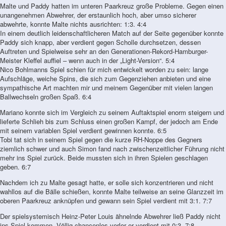
Malte und Paddy hatten im unteren Paarkreuz große Probleme. Gegen einen
unangenehmen Abwehrer, der erstaunlich hoch, aber umso sicherer
abwehrte, konnte Malte nichts ausrichten: 1:3. 4:4
In einem deutlich leidenschaftlicheren Match auf der Seite gegenüber konnte
Paddy sich knapp, aber verdient gegen Scholle durchsetzen, dessen
Auftreten und Spielweise sehr an den Generationen-Rekord-Hamburger-
Meister Kleffel auffiel – wenn auch in der „Light-Version“. 5:4
Nico Bohlmanns Spiel schien für mich entwickelt worden zu sein: lange
Aufschläge, weiche Spins, die sich zum Gegenziehen anbieten und eine
sympathische Art machten mir und meinem Gegenüber mit vielen langen
Ballwechseln großen Spaß. 6:4
Mariano konnte sich im Vergleich zu seinem Auftaktspiel enorm steigern und
lieferte Schlieh bis zum Schluss einen großen Kampf, der jedoch am Ende
mit seinem variablen Spiel verdient gewinnen konnte. 6:5
Tobi tat sich in seinem Spiel gegen die kurze RH-Noppe des Gegners
ziemlich schwer und auch Simon fand nach zwischenzeitlicher Führung nicht
mehr ins Spiel zurück. Beide mussten sich in ihren Spielen geschlagen
geben. 6:7
Nachdem ich zu Malte gesagt hatte, er solle sich konzentrieren und nicht
wahllos auf die Bälle schießen, konnte Malte teilweise an seine Glanzzeit im
oberen Paarkreuz anknüpfen und gewann sein Spiel verdient mit 3:1. 7:7
Der spielsystemisch Heinz-Peter Louis ähnelnde Abwehrer ließ Paddy nicht
ins Spiel kommen. Völlig chancenlos verlor er verdient mit 0:3. 7:8