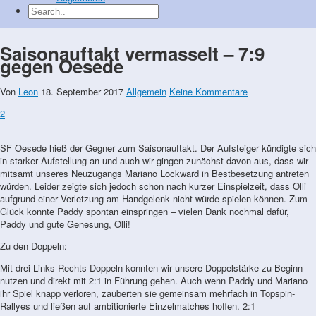
Saisonauftakt vermasselt – 7:9
gegen Oesede
Von
Leon
18. September 2017
Allgemein
Keine Kommentare
2
SF Oesede hieß der Gegner zum Saisonauftakt. Der Aufsteiger kündigte sich
in starker Aufstellung an und auch wir gingen zunächst davon aus, dass wir
mitsamt unseres Neuzugangs Mariano Lockward in Bestbesetzung antreten
würden. Leider zeigte sich jedoch schon nach kurzer Einspielzeit, dass Olli
aufgrund einer Verletzung am Handgelenk nicht würde spielen können. Zum
Glück konnte Paddy spontan einspringen – vielen Dank nochmal dafür,
Paddy und gute Genesung, Olli!
Zu den Doppeln:
Mit drei Links-Rechts-Doppeln konnten wir unsere Doppelstärke zu Beginn
nutzen und direkt mit 2:1 in Führung gehen. Auch wenn Paddy und Mariano
ihr Spiel knapp verloren, zauberten sie gemeinsam mehrfach in Topspin-
Rallyes und ließen auf ambitionierte Einzelmatches hoffen. 2:1