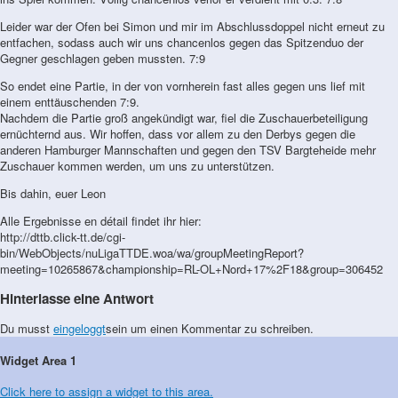
Leider war der Ofen bei Simon und mir im Abschlussdoppel nicht erneut zu
entfachen, sodass auch wir uns chancenlos gegen das Spitzenduo der
Gegner geschlagen geben mussten. 7:9
So endet eine Partie, in der von vornherein fast alles gegen uns lief mit
einem enttäuschenden 7:9.
Nachdem die Partie groß angekündigt war, fiel die Zuschauerbeteiligung
ernüchternd aus. Wir hoffen, dass vor allem zu den Derbys gegen die
anderen Hamburger Mannschaften und gegen den TSV Bargteheide mehr
Zuschauer kommen werden, um uns zu unterstützen.
Bis dahin, euer Leon
Alle Ergebnisse en détail findet ihr hier:
http://dttb.click-tt.de/cgi-
bin/WebObjects/nuLigaTTDE.woa/wa/groupMeetingReport?
meeting=10265867&championship=RL-OL+Nord+17%2F18&group=306452
Hinterlasse eine Antwort
Du musst
eingeloggt
sein um einen Kommentar zu schreiben.
Widget Area 1
Click here to assign a widget to this area.