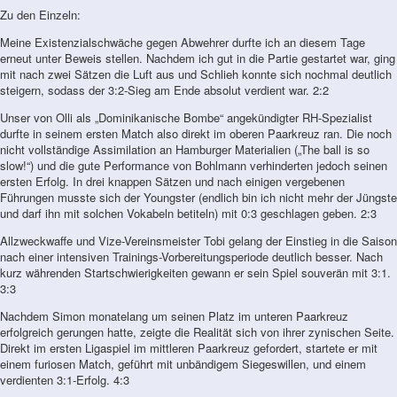
Zu den Einzeln:
Meine Existenzialschwäche gegen Abwehrer durfte ich an diesem Tage
erneut unter Beweis stellen. Nachdem ich gut in die Partie gestartet war, ging
mit nach zwei Sätzen die Luft aus und Schlieh konnte sich nochmal deutlich
steigern, sodass der 3:2-Sieg am Ende absolut verdient war. 2:2
Unser von Olli als „Dominikanische Bombe“ angekündigter RH-Spezialist
durfte in seinem ersten Match also direkt im oberen Paarkreuz ran. Die noch
nicht vollständige Assimilation an Hamburger Materialien („The ball is so
slow!“) und die gute Performance von Bohlmann verhinderten jedoch seinen
ersten Erfolg. In drei knappen Sätzen und nach einigen vergebenen
Führungen musste sich der Youngster (endlich bin ich nicht mehr der Jüngste
und darf ihn mit solchen Vokabeln betiteln) mit 0:3 geschlagen geben. 2:3
Allzweckwaffe und Vize-Vereinsmeister Tobi gelang der Einstieg in die Saison
nach einer intensiven Trainings-Vorbereitungsperiode deutlich besser. Nach
kurz währenden Startschwierigkeiten gewann er sein Spiel souverän mit 3:1.
3:3
Nachdem Simon monatelang um seinen Platz im unteren Paarkreuz
erfolgreich gerungen hatte, zeigte die Realität sich von ihrer zynischen Seite.
Direkt im ersten Ligaspiel im mittleren Paarkreuz gefordert, startete er mit
einem furiosen Match, geführt mit unbändigem Siegeswillen, und einem
verdienten 3:1-Erfolg. 4:3