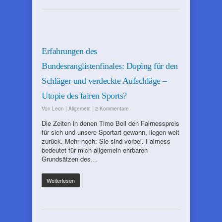
Erfahrungen des
Bundesranglistenfinales: Doping für den
Schläger und verdeckte Aufschläge –
Utopie des fairen Sports?
Von
Leon
|
Allgemein
|
2 Kommentare
Die Zeiten in denen Timo Boll den Fairnesspreis
für sich und unsere Sportart gewann, liegen weit
zurück. Mehr noch: Sie sind vorbei. Fairness
bedeutet für mich allgemein ehrbaren
Grundsätzen des…
Weiterlesen