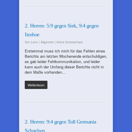
2. Herren: 5:9 gegen Siek, 9:4 gegen
Itzehoe
Von
Leon
|
Allgemein
|
Keine Kommentare
Ersteinmal muss ich mich für das Fehlen eines
Berichts am letzten Wochenende entschuldigen,
es gab leider Fehlkommunikation, und leider
kann auch der Umfang dieser Berichte nicht in
dem Maße vorhanden…
Weiterlesen
2. Herren: 9:4 gegen Tuß Germania
Schnelsen