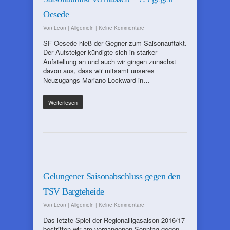
Oesede
Von
Leon
|
Allgemein
|
Keine Kommentare
SF Oesede hieß der Gegner zum Saisonauftakt.
Der Aufsteiger kündigte sich in starker
Aufstellung an und auch wir gingen zunächst
davon aus, dass wir mitsamt unseres
Neuzugangs Mariano Lockward in…
Weiterlesen
Gelungener Saisonabschluss gegen den
TSV Bargteheide
Von
Leon
|
Allgemein
|
Keine Kommentare
Das letzte Spiel der Regionalligasaison 2016/17
bestritten wir am vergangenen Sonntag gegen