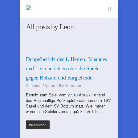
All posts by Leon
Doppelbericht der 1. Herren: Johannes
und Leon berichten über die Spiele
gegen Bolzum und Bargteheide
Von
Leon
|
Allgemein
|
Ein Kommentar
Bericht zum Spiel vom 27.10 Am 27.10 fand
das Regionalliga Punktspiel zwischen dem TSV
Sasel und dem SV Bolzum statt. Wie immer
waren alle Spieler von uns pünktlich 1 ½…
Weiterlesen