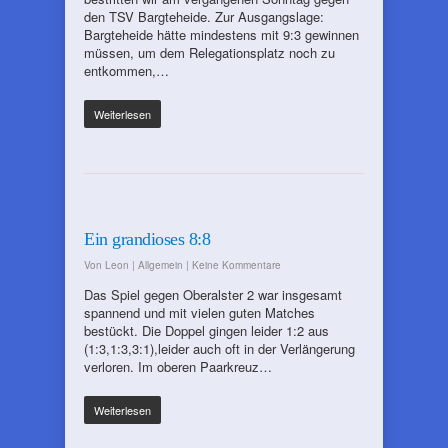
den TSV Bargteheide. Zur Ausgangslage:
Bargteheide hätte mindestens mit 9:3 gewinnen
müssen, um dem Relegationsplatz noch zu
entkommen,…
Weiterlesen
Ein grandioses 8:8
Von
Leon
|
Allgemein
|
Keine Kommentare
Das Spiel gegen Oberalster 2 war insgesamt
spannend und mit vielen guten Matches
bestückt. Die Doppel gingen leider 1:2 aus
(1:3,1:3,3:1),leider auch oft in der Verlängerung
verloren. Im oberen Paarkreuz…
Weiterlesen