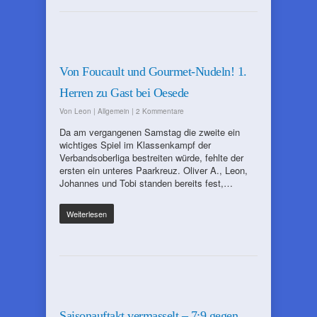
Von Foucault und Gourmet-Nudeln! 1.
Herren zu Gast bei Oesede
Von
Leon
|
Allgemein
|
2 Kommentare
Da am vergangenen Samstag die zweite ein
wichtiges Spiel im Klassenkampf der
Verbandsoberliga bestreiten würde, fehlte der
ersten ein unteres Paarkreuz. Oliver A., Leon,
Johannes und Tobi standen bereits fest,…
Weiterlesen
Saisonauftakt vermasselt – 7:9 gegen