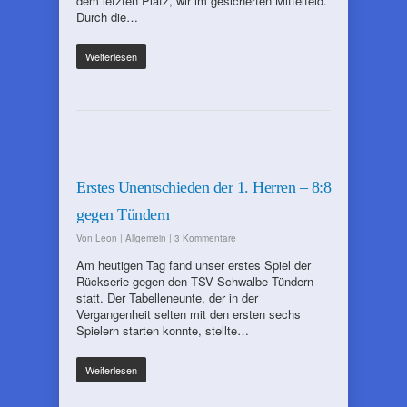
dem letzten Platz, wir im gesicherten Mittelfeld.
Durch die…
Weiterlesen
Erstes Unentschieden der 1. Herren – 8:8
gegen Tündern
Von
Leon
|
Allgemein
|
3 Kommentare
Am heutigen Tag fand unser erstes Spiel der
Rückserie gegen den TSV Schwalbe Tündern
statt. Der Tabelleneunte, der in der
Vergangenheit selten mit den ersten sechs
Spielern starten konnte, stellte…
Weiterlesen