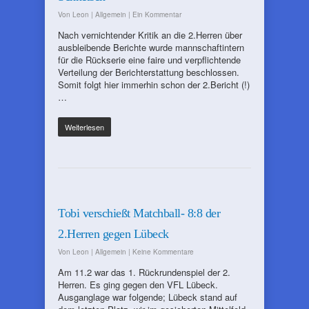
Von
Leon
|
Allgemein
|
Ein Kommentar
Nach vernichtender Kritik an die 2.Herren über
ausbleibende Berichte wurde mannschaftintern
für die Rückserie eine faire und verpflichtende
Verteilung der Berichterstattung beschlossen.
Somit folgt hier immerhin schon der 2.Bericht (!)
…
Weiterlesen
Tobi verschießt Matchball- 8:8 der
2.Herren gegen Lübeck
Von
Leon
|
Allgemein
|
Keine Kommentare
Am 11.2 war das 1. Rückrundenspiel der 2.
Herren. Es ging gegen den VFL Lübeck.
Ausganglage war folgende; Lübeck stand auf