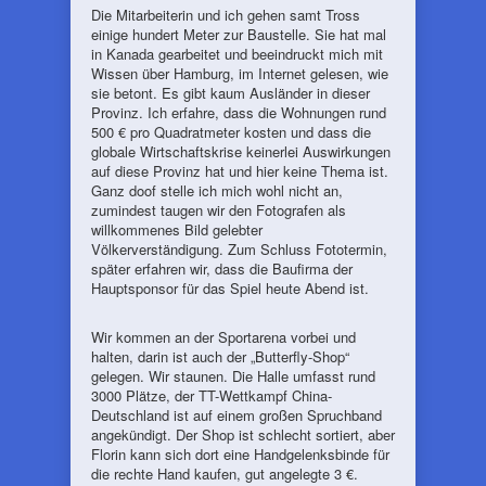
Die Mitarbeiterin und ich gehen samt Tross
einige hundert Meter zur Baustelle. Sie hat mal
in Kanada gearbeitet und beeindruckt mich mit
Wissen über Hamburg, im Internet gelesen, wie
sie betont. Es gibt kaum Ausländer in dieser
Provinz. Ich erfahre, dass die Wohnungen rund
500 € pro Quadratmeter kosten und dass die
globale Wirtschaftskrise keinerlei Auswirkungen
auf diese Provinz hat und hier keine Thema ist.
Ganz doof stelle ich mich wohl nicht an,
zumindest taugen wir den Fotografen als
willkommenes Bild gelebter
Völkerverständigung. Zum Schluss Fototermin,
später erfahren wir, dass die Baufirma der
Hauptsponsor für das Spiel heute Abend ist.
Wir kommen an der Sportarena vorbei und
halten, darin ist auch der „Butterfly-Shop“
gelegen. Wir staunen. Die Halle umfasst rund
3000 Plätze, der TT-Wettkampf China-
Deutschland ist auf einem großen Spruchband
angekündigt. Der Shop ist schlecht sortiert, aber
Florin kann sich dort eine Handgelenksbinde für
die rechte Hand kaufen, gut angelegte 3 €.