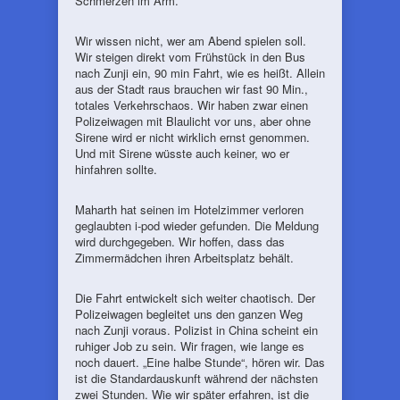
Schmerzen im Arm.
Wir wissen nicht, wer am Abend spielen soll.
Wir steigen direkt vom Frühstück in den Bus
nach Zunji ein, 90 min Fahrt, wie es heißt. Allein
aus der Stadt raus brauchen wir fast 90 Min.,
totales Verkehrschaos. Wir haben zwar einen
Polizeiwagen mit Blaulicht vor uns, aber ohne
Sirene wird er nicht wirklich ernst genommen.
Und mit Sirene wüsste auch keiner, wo er
hinfahren sollte.
Maharth hat seinen im Hotelzimmer verloren
geglaubten i-pod wieder gefunden. Die Meldung
wird durchgegeben. Wir hoffen, dass das
Zimmermädchen ihren Arbeitsplatz behält.
Die Fahrt entwickelt sich weiter chaotisch. Der
Polizeiwagen begleitet uns den ganzen Weg
nach Zunji voraus. Polizist in China scheint ein
ruhiger Job zu sein. Wir fragen, wie lange es
noch dauert. „Eine halbe Stunde“, hören wir. Das
ist die Standardauskunft während der nächsten
zwei Stunden. Wie wir später erfahren, ist die