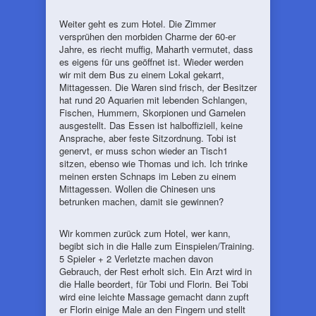
Weiter geht es zum Hotel. Die Zimmer
versprühen den morbiden Charme der 60-er
Jahre, es riecht muffig, Maharth vermutet, dass
es eigens für uns geöffnet ist. Wieder werden
wir mit dem Bus zu einem Lokal gekarrt,
Mittagessen. Die Waren sind frisch, der Besitzer
hat rund 20 Aquarien mit lebenden Schlangen,
Fischen, Hummern, Skorpionen und Garnelen
ausgestellt. Das Essen ist halboffiziell, keine
Ansprache, aber feste Sitzordnung. Tobi ist
genervt, er muss schon wieder an Tisch1
sitzen, ebenso wie Thomas und ich. Ich trinke
meinen ersten Schnaps im Leben zu einem
Mittagessen. Wollen die Chinesen uns
betrunken machen, damit sie gewinnen?
Wir kommen zurück zum Hotel, wer kann,
begibt sich in die Halle zum Einspielen/Training.
5 Spieler + 2 Verletzte machen davon
Gebrauch, der Rest erholt sich. Ein Arzt wird in
die Halle beordert, für Tobi und Florin. Bei Tobi
wird eine leichte Massage gemacht dann zupft
er Florin einige Male an den Fingern und stellt