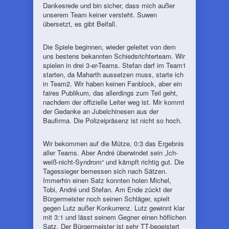
Dankesrede und bin sicher, dass mich außer
unserem Team keiner versteht. Suwen
übersetzt, es gibt Beifall.
Die Spiele beginnen, wieder geleitet von dem
uns bestens bekannten Schiedsrichterteam. Wir
spielen in drei 3-er-Teams. Stefan darf im Team1
starten, da Maharth aussetzen muss, starte ich
in Team2. Wir haben keinen Fanblock, aber ein
faires Publikum, das allerdings zum Teil geht,
nachdem der offizielle Leiter weg ist. Mir kommt
der Gedanke an Jubelchinesen aus der
Baufirma. Die Polizeipräsenz ist nicht so hoch.
Wir bekommen auf die Mütze, 0:3 das Ergebnis
aller Teams. Aber André überwindet sein „Ich-
weiß-nicht-Syndrom“ und kämpft richtig gut. Die
Tagessieger bemessen sich nach Sätzen.
Immerhin einen Satz konnten holen Michel,
Tobi, André und Stefan. Am Ende zückt der
Bürgermeister noch seinen Schläger, spielt
gegen Lutz außer Konkurrenz. Lutz gewinnt klar
mit 3:1 und lässt seinem Gegner einen höflichen
Satz. Der Bürgermeister ist sehr TT-begeistert