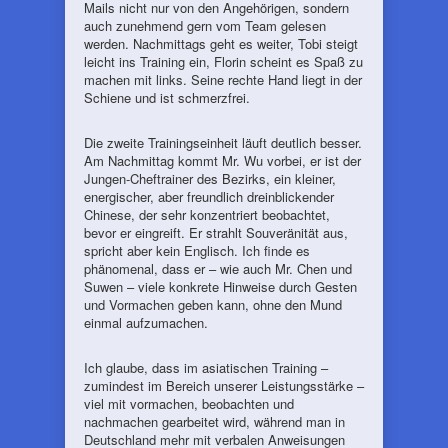
Mails nicht nur von den Angehörigen, sondern
auch zunehmend gern vom Team gelesen
werden. Nachmittags geht es weiter, Tobi steigt
leicht ins Training ein, Florin scheint es Spaß zu
machen mit links. Seine rechte Hand liegt in der
Schiene und ist schmerzfrei.
Die zweite Trainingseinheit läuft deutlich besser.
Am Nachmittag kommt Mr. Wu vorbei, er ist der
Jungen-Cheftrainer des Bezirks, ein kleiner,
energischer, aber freundlich dreinblickender
Chinese, der sehr konzentriert beobachtet,
bevor er eingreift. Er strahlt Souveränität aus,
spricht aber kein Englisch. Ich finde es
phänomenal, dass er – wie auch Mr. Chen und
Suwen – viele konkrete Hinweise durch Gesten
und Vormachen geben kann, ohne den Mund
einmal aufzumachen.
Ich glaube, dass im asiatischen Training –
zumindest im Bereich unserer Leistungsstärke –
viel mit vormachen, beobachten und
nachmachen gearbeitet wird, während man in
Deutschland mehr mit verbalen Anweisungen