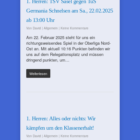
1. Herren: TSV Sasel gegen TuS
Germania Schnelsen am Sa., 22.02.2025
ab 13:00 Uhr
Von
David
|
Allgemein
|
Keine Kommentare
Am 22. Februar 2025 steht für uns ein
richtungsweisendes Spiel in der Oberliga Nord-
Ost an. Mit aktuell 10:16 Punkten befinden wir
uns auf dem Relegationsplatz und müssen
dringend punkten, um…
Weiterlesen
1. Herren: Alles oder nichts: Wir
kämpfen um den Klassenerhalt!
Von
David
|
Allgemein
|
Keine Kommentare