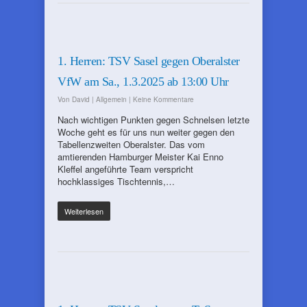
1. Herren: TSV Sasel gegen Oberalster
VfW am Sa., 1.3.2025 ab 13:00 Uhr
Von
David
|
Allgemein
|
Keine Kommentare
Nach wichtigen Punkten gegen Schnelsen letzte
Woche geht es für uns nun weiter gegen den
Tabellenzweiten Oberalster. Das vom
amtierenden Hamburger Meister Kai Enno
Kleffel angeführte Team verspricht
hochklassiges Tischtennis,…
Weiterlesen