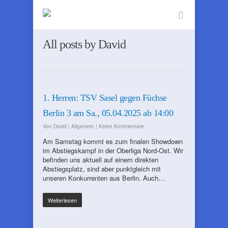
All posts by David
1. Herren: TSV Sasel gegen Füchse
Berlin 3 am Sa., 05.04.2025 ab 14:00
Von
David
|
Allgemein
|
Keine Kommentare
Am Samstag kommt es zum finalen Showdown
im Abstiegskampf in der Oberliga Nord-Ost. Wir
befinden uns aktuell auf einem direkten
Abstiegsplatz, sind aber punktgleich mit
unseren Konkurrenten aus Berlin. Auch…
Weiterlesen