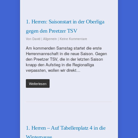
1. Herren: Saisonstart in der Oberliga
gegen den Preetzer TSV
Von
David
|
Allgemein
|
Keine Kommentare
Am kommenden Samstag startet die erste
Herrenmannschaft in die neue Saison. Gegen
den Preetzer TSV, die in der letzten Saison
knapp den Aufstieg in die Regionalliga
verpassten, wollen wir direkt…
Weiterlesen
1. Herren – Auf Tabellenplatz 4 in die
Winterpause