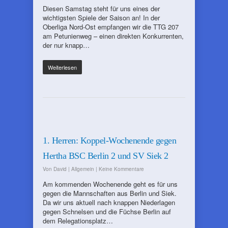
Diesen Samstag steht für uns eines der
wichtigsten Spiele der Saison an! In der
Oberliga Nord-Ost empfangen wir die TTG 207
am Petunienweg – einen direkten Konkurrenten,
der nur knapp…
Weiterlesen
1. Herren: Koppel-Wochenende gegen
Hertha BSC Berlin 2 und SV Siek 2
Von
David
|
Allgemein
|
Keine Kommentare
Am kommenden Wochenende geht es für uns
gegen die Mannschaften aus Berlin und Siek.
Da wir uns aktuell nach knappen Niederlagen
gegen Schnelsen und die Füchse Berlin auf
dem Relegationsplatz…