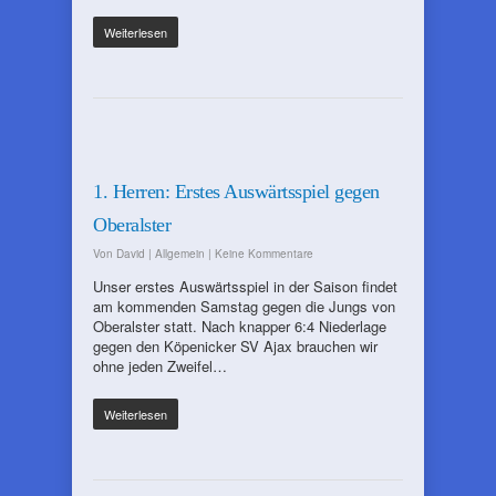
Weiterlesen
1. Herren: Erstes Auswärtsspiel gegen
Oberalster
Von
David
|
Allgemein
|
Keine Kommentare
Unser erstes Auswärtsspiel in der Saison findet
am kommenden Samstag gegen die Jungs von
Oberalster statt. Nach knapper 6:4 Niederlage
gegen den Köpenicker SV Ajax brauchen wir
ohne jeden Zweifel…
Weiterlesen