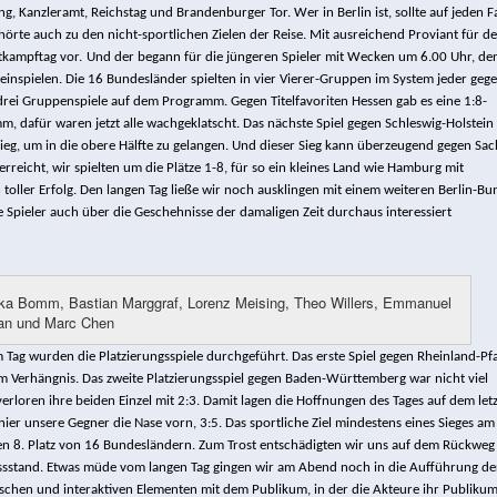
 Kanzleramt, Reichstag und Brandenburger Tor. Wer in Berlin ist, sollte auf jeden Fa
rte auch zu den nicht-sportlichen Zielen der Reise. Mit ausreichend Proviant für d
tkampftag vor.
Und der begann für die jüngeren Spieler mit Wecken um 6.00 Uhr, de
inspielen. Die 16 Bundesländer spielten in vier Vierer-Gruppen im System jeder geg
rei Gruppenspiele auf dem Programm. Gegen Titelfavoriten Hessen gab es eine 1:8-
mm, dafür waren jetzt alle wachgeklatscht. Das nächste Spiel gegen Schleswig-Holstein
 Sieg, um in die obere Hälfte zu gelangen. Und dieser Sieg kann überzeugend gegen Sac
rreicht, wir spielten um die Plätze 1-8, für so ein kleines Land wie Hamburg mit
 toller Erfolg. Den langen Tag ließe wir noch ausklingen mit einem weiteren Berlin-B
 Spieler auch über die Geschehnisse der damaligen Zeit durchaus interessiert
ka Bomm, Bastian Marggraf, Lorenz Meising, Theo Willers, Emmanuel
an und Marc Chen
ag wurden die Platzierungsspiele durchgeführt. Das erste Spiel gegen Rheinland-Pfa
m Verhängnis. Das zweite Platzierungsspiel gegen Baden-Württemberg war nicht viel
verloren ihre beiden Einzel mit 2:3. Damit lagen die Hoffnungen des Tages auf dem let
ier unsere Gegner die Nase vorn, 3:5. Das sportliche Ziel mindestens eines Sieges am
den 8. Platz von 16 Bundesländern.
Zum Trost entschädigten wir uns auf dem Rückweg
ssstand. Etwas müde vom langen Tag gingen wir am Abend noch in die Aufführung de
ischen und interaktiven Elementen mit dem Publikum, in der die Akteure ihr Publikum