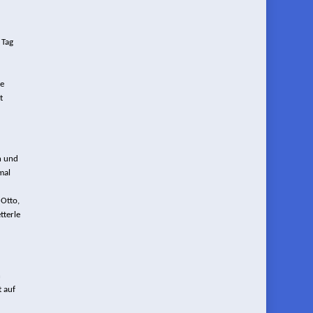
 Tag
te
t
n und
mal
 Otto,
tterle
h
 auf