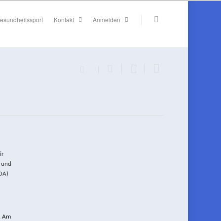
esundheitssport
Kontakt
Anmelden
ir
) und
OA)
. Am