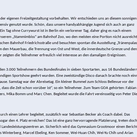
 der eigenen Freizeitgestaltung vorbehalten. Wir entschieden uns an diesem sonnigen
tensiv genutzt wurde. Schön, dass unsere handyabhängige Jugend sich auch an ganz
n Tag ohne Currywurst ist in Berlin ein verlorener Tag, daher ging es nach einem
unserem „Stammimbiss“ am Bahnhof Zoo, wo den meisten eine Portion nicht ausreich
schen Bahnhof Friedrichsstraße und besuchten spontan die Ausstellung „Tränenpalas
 um den Mauerbau, die Trennung von Ost und West, die innerdeutsche Grenze und den
zeigten die Teilnehmer erfreulich viel Interesse an den damaligen Ereignissen.
 den 3.000 Teilnehmern des Bundesfinales in sieben Sportarten, aus 16 Bundesländer
tändigen Sportshow geehrt wurden. Eine zweistündige Disco danach brachte noch ein
ause. Samstag war der Abreisetag. Ein kleiner Bummel zum Schloss Bellevue vor der
 dass die Zeit schon vorüber ist“, so ein Teilnehmer. Zum Team GOA gehörten: Fabian
rs, Mika Bomm und Marc Chen. Begleitet wurde die Fahrt vereinsseitig von Peter Die
ch einen Lehrer begleitet, zusätzlich war Sebastian Becker als Coach dabei. Das
gar den 4. Platz erreichen! Das ist eine ganz hervorragende Platzierung, treten doc
Landesleistungszentren an. Sicherlich wird das Gymnasium Grootmoor einen Bericht
ls Winterberg, Marcel Ebeling, Ken Sommer, Wei-Huan Chih, Wei-Yu Chih und Arian