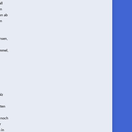
ll
en
nn ab
en
hsen,
ummel,
lz
zten
 noch
r
 in