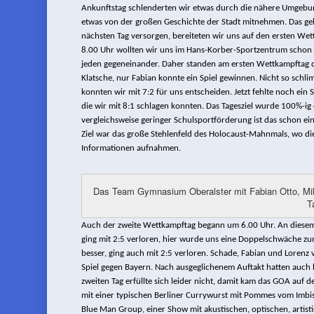
Ankunftstag schlenderten wir etwas durch die nähere Umgebung,
etwas von der großen Geschichte der Stadt mitnehmen. Das gehö
nächsten Tag versorgen, bereiteten wir uns auf den ersten Wet
8.00 Uhr wollten wir uns im Hans-Korber-Sportzentrum schon e
jeden gegeneinander. Daher standen am ersten Wettkampftag d
Klatsche, nur Fabian konnte ein Spiel gewinnen. Nicht so schli
konnten wir mit 7:2 für uns entscheiden. Jetzt fehlte noch ein
die wir mit 8:1 schlagen konnten. Das Tagesziel wurde 100%-ig e
vergleichsweise geringer Schulsportförderung ist das schon ein
Ziel war das große Stehlenfeld des Holocaust-Mahnmals, wo die
Informationen aufnahmen.
Das Team Gymnasium Oberalster mit Fabian Otto, Mi
T
Auch der zweite Wettkampftag begann um 6.00 Uhr. An diesem T
ging mit 2:5 verloren, hier wurde uns eine Doppelschwäche zu
besser, ging auch mit 2:5 verloren. Schade, Fabian und Lorenz 
Spiel gegen Bayern. Nach ausgeglichenem Auftakt hatten auch h
zweiten Tag erfüllte sich leider nicht, damit kam das GOA auf 
mit einer typischen Berliner Currywurst mit Pommes vom Imbi
Blue Man Group, einer Show mit akustischen, optischen, artist