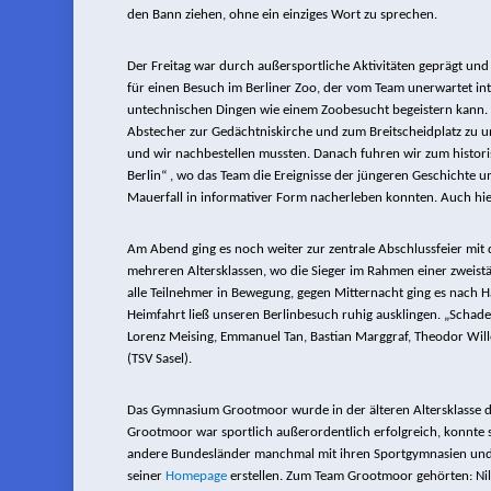
den Bann ziehen, ohne ein einziges Wort zu sprechen.
Der Freitag war durch außersportliche Aktivitäten geprägt und
für einen Besuch im Berliner Zoo, der vom Team unerwartet in
untechnischen Dingen wie einem Zoobesucht begeistern kann. Ei
Abstecher zur Gedächtniskirche und zum Breitscheidplatz zu 
und wir nachbestellen mussten. Danach fuhren wir zum histori
Berlin“ , wo das Team die Ereignisse der jüngeren Geschichte
Mauerfall in informativer Form nacherleben konnten. Auch hier 
Am Abend ging es noch weiter zur zentrale Abschlussfeier mit
mehreren Altersklassen, wo die Sieger im Rahmen einer zweis
alle Teilnehmer in Bewegung, gegen Mitternacht ging es nach H
Heimfahrt ließ unseren Berlinbesuch ruhig ausklingen. „Schade,
Lorenz Meising, Emmanuel Tan, Bastian Marggraf, Theodor Wille
(TSV Sasel).
Das Gymnasium Grootmoor wurde in der älteren Altersklasse dur
Grootmoor war sportlich außerordentlich erfolgreich, konnte so
andere Bundesländer manchmal mit ihren Sportgymnasien und 
seiner
Homepage
erstellen. Zum Team Grootmoor gehörten: Ni