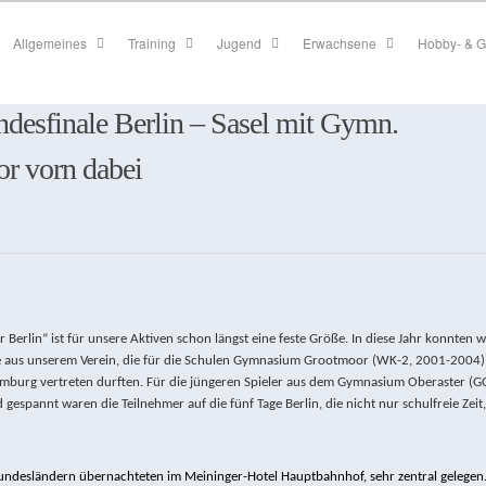
Allgemeines
Training
Jugend
Erwachsene
Hobby- & G
ndesfinale Berlin – Sasel mit Gymn.
r vorn dabei
 Berlin“ ist für unsere Aktiven schon längst eine feste Größe. In diese Jahr konnten w
lle aus unserem Verein, die für die Schulen Gymnasium Grootmoor (WK-2, 2001-2004
burg vertreten durften. Für die jüngeren Spieler aus dem Gymnasium Oberaster (G
 gespannt waren die Teilnehmer auf die fünf Tage Berlin, die nicht nur schulfreie Zeit,
n Bundesländern übernachteten im Meininger-Hotel Hauptbahnhof, sehr zentral gelegen