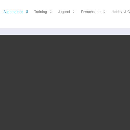
Allgemeines
Training
Jugend
Erwachsene
Hobby- & G