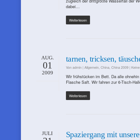
zugleich der drittgrößte Wasserfall der W
dabei…
Weiterlesen
tarnen, tricksen, täusch
AUG.
01
Von
admin
|
Allgemein
,
China
,
China 2009
|
Kein
2009
Wir frühstücken im Bett. Da alle ohnehin
Flasche Saft. Wir fahren zur 6-Tisch-Hal
Weiterlesen
Spaziergang mit unsere
JULI