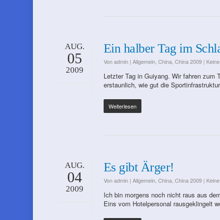
Ein halber Tag im Schl
AUG.
05
Von
admin
|
Allgemein
,
China
,
China 2009
|
Kein
2009
Letzter Tag in Guiyang. Wir fahren zum T
erstaunlich, wie gut die Sportinfrastrukt
Weiterlesen
Es gibt Ärger!
AUG.
04
Von
admin
|
Allgemein
,
China
,
China 2009
|
Kein
2009
Ich bin morgens noch nicht raus aus dem
Eins vom Hotelpersonal rausgeklingelt 