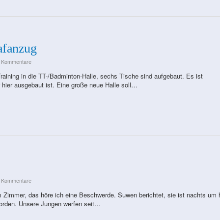
afanzug
e Kommentare
raining in die TT-/Badminton-Halle, sechs Tische sind aufgebaut. Es ist
ur hier ausgebaut ist. Eine große neue Halle soll…
e Kommentare
 Zimmer, das höre ich eine Beschwerde. Suwen berichtet, sie ist nachts um 
worden. Unsere Jungen werfen seit…