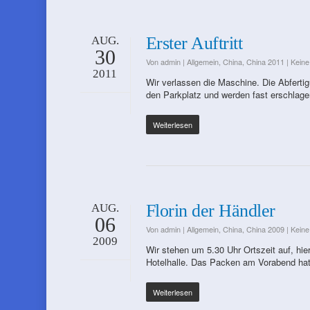
Erster Auftritt
AUG.
30
Von
admin
|
Allgemein
,
China
,
China 2011
|
Kein
2011
Wir verlassen die Maschine. Die Abfertigu
den Parkplatz und werden fast erschlag
Weiterlesen
Florin der Händler
AUG.
06
Von
admin
|
Allgemein
,
China
,
China 2009
|
Kein
2009
Wir stehen um 5.30 Uhr Ortszeit auf, hier
Hotelhalle. Das Packen am Vorabend hat
Weiterlesen