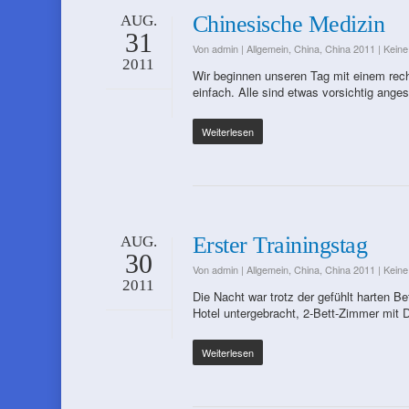
Chinesische Medizin
AUG.
31
Von
admin
|
Allgemein
,
China
,
China 2011
|
Kein
2011
Wir beginnen unseren Tag mit einem rech
einfach. Alle sind etwas vorsichtig an
Weiterlesen
Erster Trainingstag
AUG.
30
Von
admin
|
Allgemein
,
China
,
China 2011
|
Kein
2011
Die Nacht war trotz der gefühlt harten B
Hotel untergebracht, 2-Bett-Zimmer mit
Weiterlesen