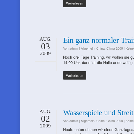
Weiterlesen
Ein ganz normaler Trai
AUG.
03
Von
admin
|
Allgemein
,
China
,
China 2009
|
Kein
2009
Noch drei Tage Training, wir wollen sie g
14.00 Uhr, dann ist die Halle anderweiti
Weiterlesen
Wasserspiele und Streit
AUG.
02
Von
admin
|
Allgemein
,
China
,
China 2009
|
Kein
2009
Heute unternehmen wir einen Ganztagesa